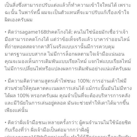
เป็นสิ่งซึ่งสามารถปรับแต่งแล้วก็ทำความเข้าใจใหม่ได้ เพราะ
ฉะนั้น ในพาร์ทนี้ ผมจะเป็นตัวแทนที่จะมาปรับแก้เรื่องเข้าใจ
ผิดเองครับผม
• คิดว่าsagame168thคดโกงได้: คนไม่ใช่น้อยมักเชื่อว่าเจ้า
มือสามารถคดโกงได้ แต่ว่าข้อเท็จจริงแล้ว บาคาร่าออนไลน์
ที่ถ่ายทอดสดจากคาสิโนจริงแบบเรานั้นมีการควบคุม
มาตรฐานแบบสากล ไม่มีการล็อกผลตามใจเจ้ามือแน่นอน
คุณจะมองเห็นการเดิมพันแบบเรียลไทม์ แจกไพ่แบบเรียลไทม์
ไม่มีการเปลี่ยนไพ่หรือแปลงผลการเดิมพันอย่างแน่แท้ครับผม
• มีความคิดว่าตามสูตรเค้าไพ่ชนะ 100%: การอ่านเค้าไพ่มี
ส่วนช่วยให้คุณคาดคะเนผลการเล่นได้ แม้กระนั้นมันไม่มีทาง
ได้ผล 100% หรอกครับผม คุณจำเป็นที่จะต้องบริหารการคลัง
และมีวินัยในการเล่นอยู่ตลอด มันจะช่วยทำให้เดาได้มากขึ้น
เพียงแค่นั้น
• คิดว่าฝั่งเจ้ามือชนะหลายครั้งกว่า: ผู้คนจำนวนไม่ใช้น้อยชิด
กับเรื่องที่ว่า ฝั่งเจ้ามือเป็นต่อมากกว่าฝั่งผู้
เล่นsagame168thนิดหน่อยนั้น ทำให้รู้สึกว่าการเลือกเดิมพัน