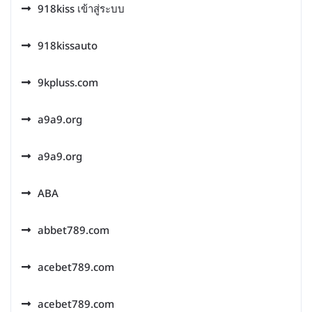
918kiss เข้าสู่ระบบ
918kissauto
9kpluss.com
a9a9.org
a9a9.org
ABA
abbet789.com
acebet789.com
acebet789.com