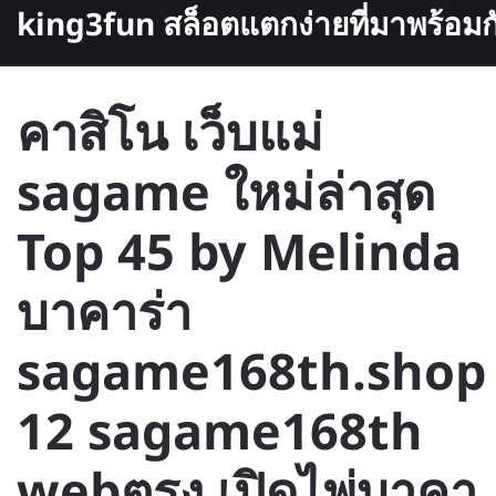
Skip
king3fun สล็อตแตกง่ายที่มาพร้อม
to
content
คาสิโน เว็บแม่
sagame ใหม่ล่าสุด
Top 45 by Melinda
บาคาร่า
sagame168th.shop
12 sagame168th
webตรง เปิดไพ่บาคา