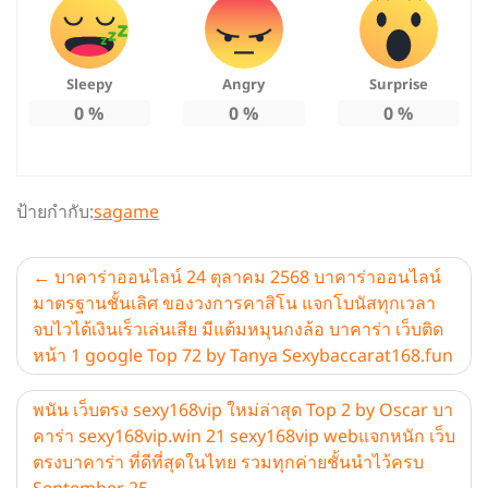
Sleepy
Angry
Surprise
0
%
0
%
0
%
ป้ายกำกับ:
sagame
แนะแนว
บาคาร่าออนไลน์ 24 ตุลาคม 2568 บาคาร่าออนไลน์
มาตรฐานชั้นเลิศ ของวงการคาสิโน แจกโบนัสทุกเวลา
เรื่อง
จบไวได้เงินเร็วเล่นเสีย มีแต้มหมุนกงล้อ บาคาร่า เว็บติด
หน้า 1 google Top 72 by Tanya Sexybaccarat168.fun
พนัน เว็บตรง sexy168vip ใหม่ล่าสุด Top 2 by Oscar บา
คาร่า sexy168vip.win 21 sexy168vip webแจกหนัก เว็บ
ตรงบาคาร่า ที่ดีที่สุดในไทย รวมทุกค่ายชั้นนำไว้ครบ
September 25