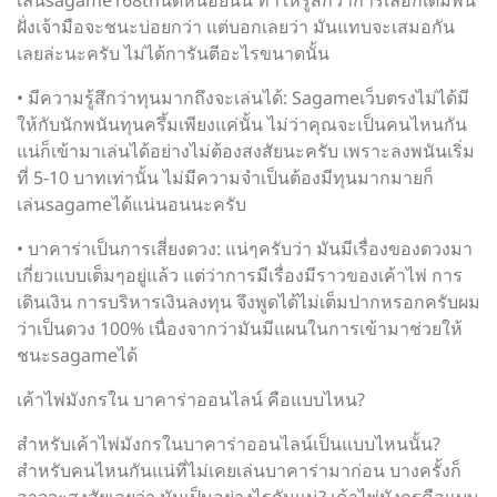
ฝั่งเจ้ามือจะชนะบ่อยกว่า แต่บอกเลยว่า มันแทบจะเสมอกัน
เลยล่ะนะครับ ไม่ได้การันตีอะไรขนาดนั้น
• มีความรู้สึกว่าทุนมากถึงจะเล่นได้: Sagameเว็บตรงไม่ได้มี
ให้กับนักพนันทุนครึ้มเพียงแค่นั้น ไม่ว่าคุณจะเป็นคนไหนกัน
แน่ก็เข้ามาเล่นได้อย่างไม่ต้องสงสัยนะครับ เพราะลงพนันเริ่ม
ที่ 5-10 บาทเท่านั้น ไม่มีความจำเป็นต้องมีทุนมากมายก็
เล่นsagameได้แน่นอนนะครับ
• บาคาร่าเป็นการเสี่ยงดวง: แน่ๆครับว่า มันมีเรื่องของดวงมา
เกี่ยวแบบเต็มๆอยู่แล้ว แต่ว่าการมีเรื่องมีราวของเค้าไพ่ การ
เดินเงิน การบริหารเงินลงทุน จึงพูดได้ไม่เต็มปากหรอกครับผม
ว่าเป็นดวง 100% เนื่องจากว่ามันมีแผนในการเข้ามาช่วยให้
ชนะsagameได้
เค้าไพ่มังกรใน บาคาร่าออนไลน์ คือแบบไหน?
สำหรับเค้าไพ่มังกรในบาคาร่าออนไลน์เป็นแบบไหนนั้น?
สำหรับคนไหนกันแน่ที่ไม่เคยเล่นบาคาร่ามาก่อน บางครั้งก็
อาจจะสงสัยเลยว่า มันเป็นอย่างไรกันแน่? เค้าไพ่มังกรคือแบบ