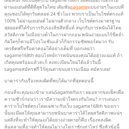
ผ่านเอเย่นต์ที่ดีที่สุดในไทย เดิมพัน
sagame
แบบง่ายๆในแบบที่
คุณชอบได้ทุกวันตลอด 24 ชั่วโมง พวกเราเป็นเว็บไซต์ตรงแท้
100% ไม่ผ่านเอเย่นต์ ไม่ผ่านตัวกลาง เว็บไซต์ตรงมาตรฐาน
สุดยอดที่ได้รับการรับรองลิขสิทธิ์แท้ สนุกกับการพนันได้โดย
สวัสดิภาพ ไม่มีอย่างต่ำในการฝากถอน พนันง่ายแบบไร้ขีดจำ
กัดใดๆก็ตามมีโปรโมชั่นแล้วก็กิจกรรมซัพพอร์ตมาก รับ
เครดิตฟรีหรือค่าคอมได้อย่างเต็มที่ บอกเลยว่า
sagame168th ตอบโจทย์การพนันของคุณได้อย่างแน่แท้ ถ้า
เกิดคุณพร้อมแล้วล่ะก็ ลงทะเบียนใหม่ได้แล้ววันนี้
sagameสมัครฟรี ไร้คุณค่าขนบธรรมเนียม สมัครเลย!
บาคาร่ากับเรื่องหลงผิดที่พบได้มากที่สุดตอนนี้
ก่อนที่จะคุณจะเข้ามาเล่นSagameกับเรา ผมอยากขอเช็คเพื่อ
ความชัวร์ก่อนว่า เรามีความเข้าใจตรงกันไหม? การเล่นบา
คาร่าเว็บไซต์ตรงโดยเฉพาะกับเว็บ sagame168th ของเรา
นั้นจะมีผลให้คุณสามารถพนันบาคาร่าได้โดยสวัสดิภาพแน่ๆ
แต่สิ่งที่จะทำให้คุณงงได้อย่างง่ายดายก็คือ เรื่องหลงผิด
ล้นหลามที่อาจทำให้คุณไม่วางใจเราซักเท่าไหร่ ซึ่งหัวข้อนี้