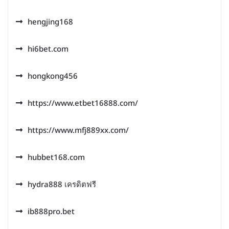
hengjing168
hi6bet.com
hongkong456
https://www.etbet16888.com/
https://www.mfj889xx.com/
hubbet168.com
hydra888 เครดิตฟรี
ib888pro.bet