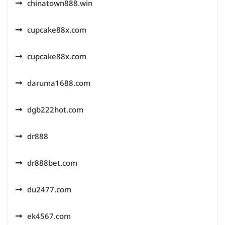
chinatown888.win
cupcake88x.com
cupcake88x.com
daruma1688.com
dgb222hot.com
dr888
dr888bet.com
du2477.com
ek4567.com