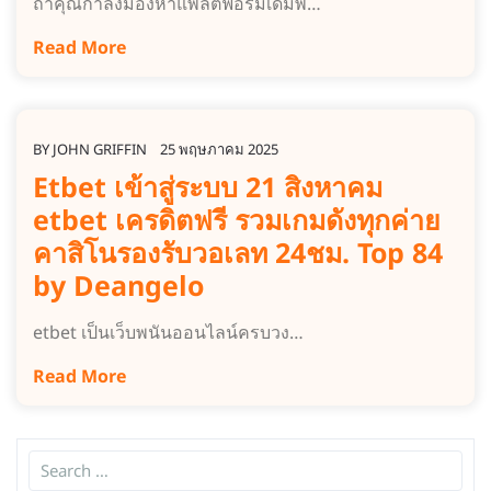
ถ้าคุณกำลังมองหาแพลตฟอร์มเดิมพ…
Read More
BY
JOHN GRIFFIN
25 พฤษภาคม 2025
Etbet เข้าสู่ระบบ 21 สิงหาคม
etbet เครดิตฟรี รวมเกมดังทุกค่าย
คาสิโนรองรับวอเลท 24ชม. Top 84
by Deangelo
etbet เป็นเว็บพนันออนไลน์ครบวง…
Read More