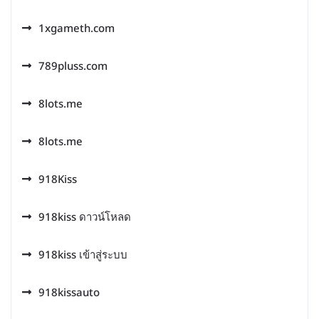
1xgameth.com
789pluss.com
8lots.me
8lots.me
918Kiss
918kiss ดาวน์โหลด
918kiss เข้าสู่ระบบ
918kissauto