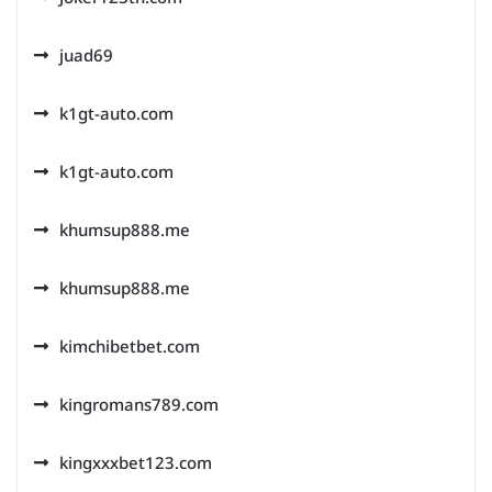
juad69
k1gt-auto.com
k1gt-auto.com
khumsup888.me
khumsup888.me
kimchibetbet.com
kingromans789.com
kingxxxbet123.com