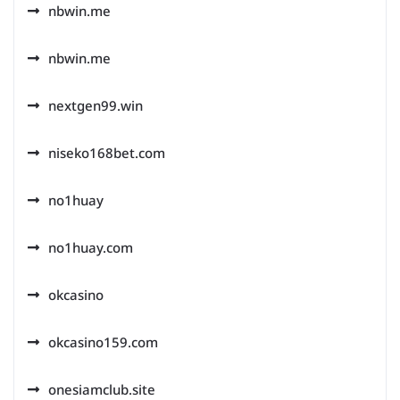
nbwin.me
nbwin.me
nextgen99.win
niseko168bet.com
no1huay
no1huay.com
okcasino
okcasino159.com
onesiamclub.site