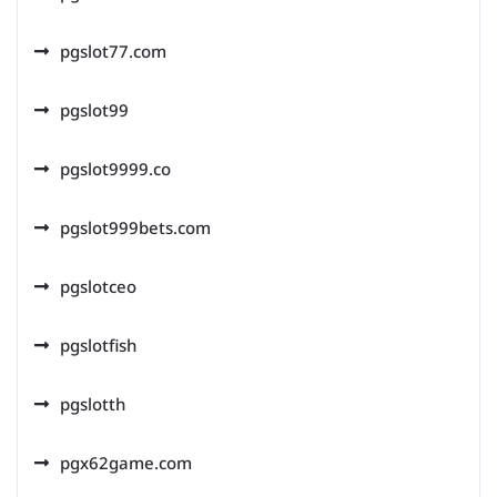
pgslot77.com
pgslot99
pgslot9999.co
pgslot999bets.com
pgslotceo
pgslotfish
pgslotth
pgx62game.com