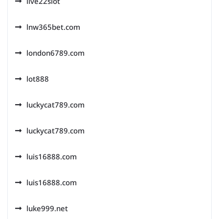
live22slot
lnw365bet.com
london6789.com
lot888
luckycat789.com
luckycat789.com
luis16888.com
luis16888.com
luke999.net