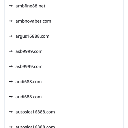
ambfine88.net
ambnovabet.com
argus16888.com
asb9999.com
asb9999.com
audi688.com
audi688.com
autoslot16888.com
autoslot16888.com