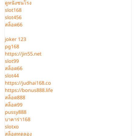
ดูหนังชนโรง
slot168
slot456
สล็อต66
joker 123
pg168
https://jin55.net
slot99
สล็อต66
slot44
https://judhai168.co
https://bonus888.life
สล็อต888
สล็อต99
pussy888
บาคาร่า168
slotxo
สล็อตทดลอง