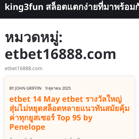
Skip
king3fun สล็อตแตกง่ายที่มาพร้อม
to
content
หมวดหมู่:
etbet16888.com
etbet16888.com
BY
JOHN GRIFFIN
9 ตุลาคม 2025
etbet 14 May etbet รางวัลใหญ่
สุ่มไม่หยุดสล็อตหลายแนวทันสมัยคุ้ม
ค่าทุกยูสเซอร์ Top 95 by
Penelope