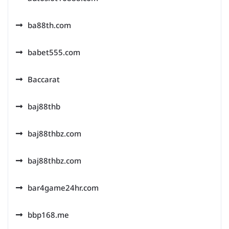
ba88th.com
babet555.com
Baccarat
baj88thb
baj88thbz.com
baj88thbz.com
bar4game24hr.com
bbp168.me