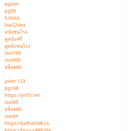
pgslot
pg99
fullslot
live22slot
หนังชนโรง
ดูหนังฟรี
ดูหนังชนโรง
slot168
slot456
สล็อต66
joker 123
pg168
https://jin55.net
slot99
สล็อต66
slot44
https://judhai168.co
https://bonus888.life