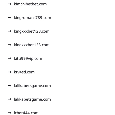
kimchibetbet.com
kingromans789.com
kingxxxbet123.com
kingxxxbet123.com
kitti999vip.com
ktv4sd.com
lalikabetsgame.com
lalikabetsgame.com
lcbet444.com