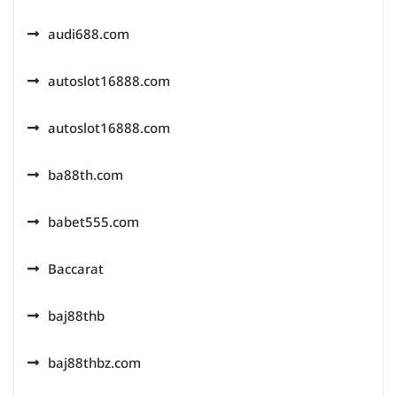
audi688.com
autoslot16888.com
autoslot16888.com
ba88th.com
babet555.com
Baccarat
baj88thb
baj88thbz.com