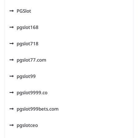
PGSlot
pgslot168
pgslot718
pgslot77.com
pgslot99
pgslot9999.co
pgslot999bets.com
pgslotceo