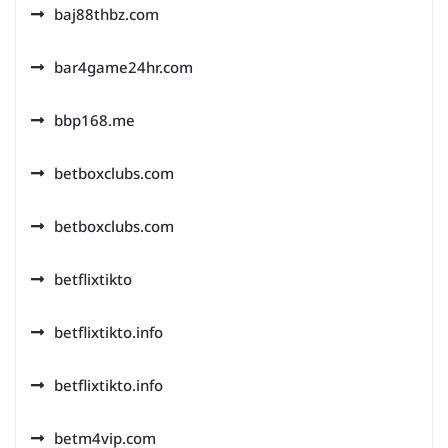
baj88thbz.com
bar4game24hr.com
bbp168.me
betboxclubs.com
betboxclubs.com
betflixtikto
betflixtikto.info
betflixtikto.info
betm4vip.com