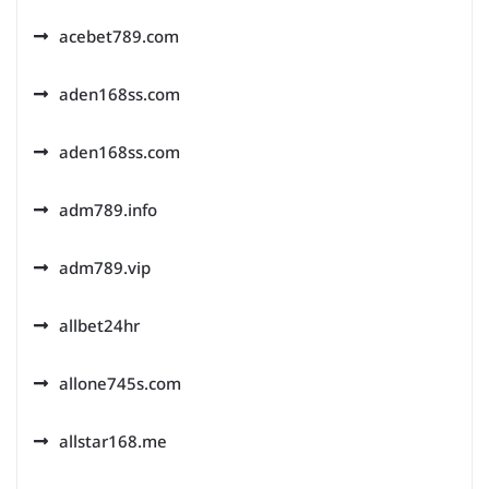
acebet789.com
aden168ss.com
aden168ss.com
adm789.info
adm789.vip
allbet24hr
allone745s.com
allstar168.me