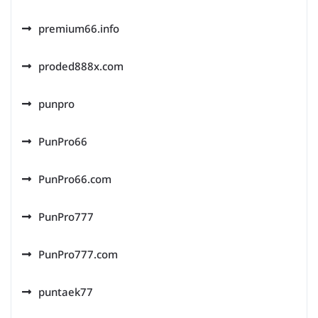
premium66.info
proded888x.com
punpro
PunPro66
PunPro66.com
PunPro777
PunPro777.com
puntaek77