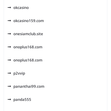
okcasino
okcasino159.com
onesiamclub.site
onoplus168.com
onoplus168.com
p2vvip
pananthai99.com
panda555