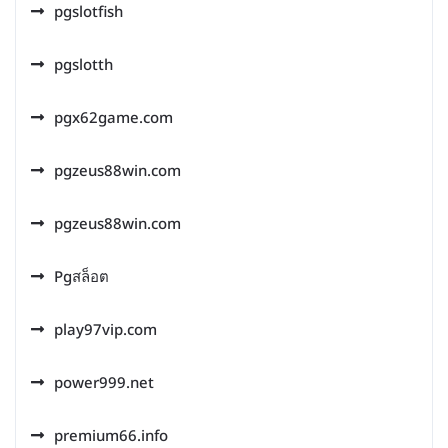
pgslotfish
pgslotth
pgx62game.com
pgzeus88win.com
pgzeus88win.com
Pgสล็อต
play97vip.com
power999.net
premium66.info