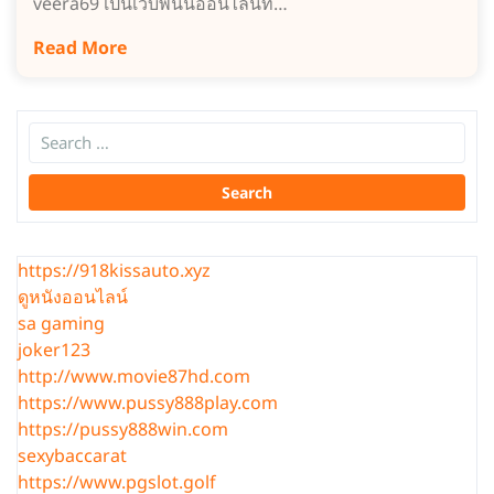
veera69 เป็นเว็บพนันออนไลน์ที่…
Read More
https://918kissauto.xyz
ดูหนังออนไลน์
sa gaming
joker123
http://www.movie87hd.com
https://www.pussy888play.com
https://pussy888win.com
sexybaccarat
https://www.pgslot.golf