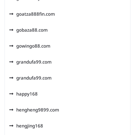
goatza888fin.com
gobaza88.com
gowingo88.com
grandufa99.com
grandufa99.com
happy168
hengheng9899.com
hengjing168