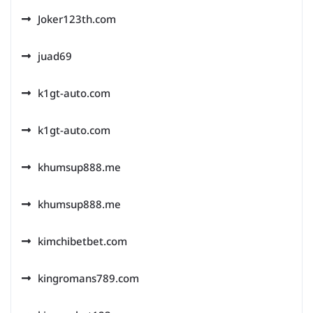
Joker123th.com
juad69
k1gt-auto.com
k1gt-auto.com
khumsup888.me
khumsup888.me
kimchibetbet.com
kingromans789.com