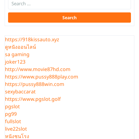
https://918kissauto.xyz
ดูหนังออนไลน์
sa gaming
joker123
http://www.movie87hd.com
https://www.pussy888play.com
https://pussy888win.com
sexybaccarat
https://www.pgslot.golf
pgslot
pg99
fullslot
live22slot
หนังชนโรง