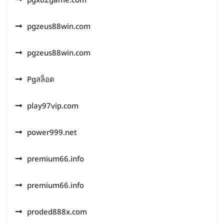
pgzeus88win.com
pgzeus88win.com
Pgสล็อต
play97vip.com
power999.net
premium66.info
premium66.info
proded888x.com