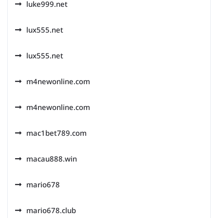
luke999.net
lux555.net
lux555.net
m4newonline.com
m4newonline.com
mac1bet789.com
macau888.win
mario678
mario678.club