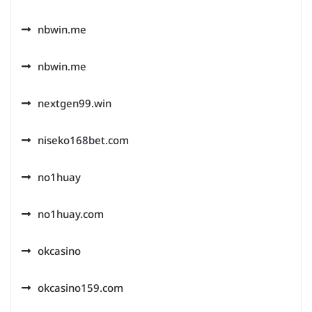
nbwin.me
nbwin.me
nextgen99.win
niseko168bet.com
no1huay
no1huay.com
okcasino
okcasino159.com