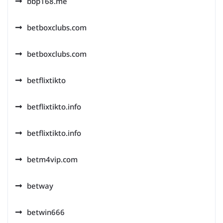
bbp168.me
betboxclubs.com
betboxclubs.com
betflixtikto
betflixtikto.info
betflixtikto.info
betm4vip.com
betway
betwin666