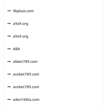
9kpluss.com
a9a9.org
a9a9.org
ABA
abbet789.com
acebet789.com
acebet789.com
aden168ss.com