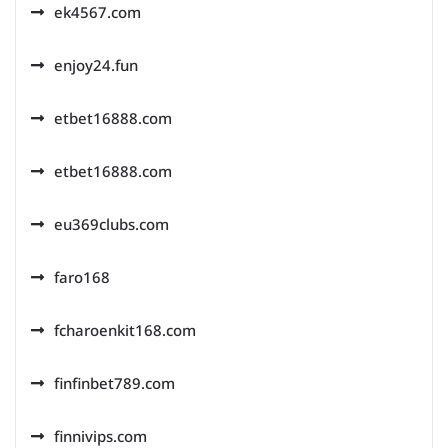
ek4567.com
enjoy24.fun
etbet16888.com
etbet16888.com
eu369clubs.com
faro168
fcharoenkit168.com
finfinbet789.com
finnivips.com