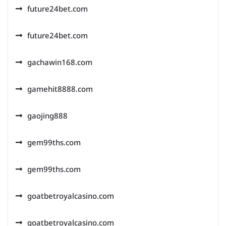
future24bet.com
future24bet.com
gachawin168.com
gamehit8888.com
gaojing888
gem99ths.com
gem99ths.com
goatbetroyalcasino.com
goatbetroyalcasino.com