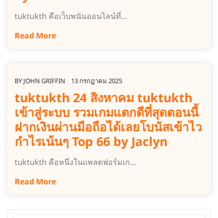
tuktukth คือเว็บพนันออนไลน์ที่…
Read More
BY
JOHN GRIFFIN
13 กรกฎาคม 2025
tuktukth 24 สิงหาคม tuktukth
เข้าสู่ระบบ รวมเกมแตกดีที่สุดตอนนี้
ฝากเงินผ่านมือถือได้เลยโบนัสเข้าไว
กำไรเน้นๆ Top 66 by Jaclyn
tuktukth คือหนึ่งในแพลตฟอร์มเก…
Read More