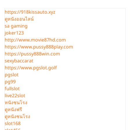
https://918kissauto.xyz
ดูหนังออนไลน์
sa gaming
joker123
http://www.movie87hd.com
https://www.pussy888play.com
https://pussy888win.com
sexybaccarat
https://www.pgslot.golf
pgslot
pg99
fullslot
live22slot
หนังชนโรง
ดูหนังฟรี
ดูหนังชนโรง
slot168