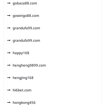
gobaza88.com
gowingo88.com
grandufa99.com
grandufa99.com
happy168
hengheng9899.com
hengjing168
hi6bet.com
hongkong456