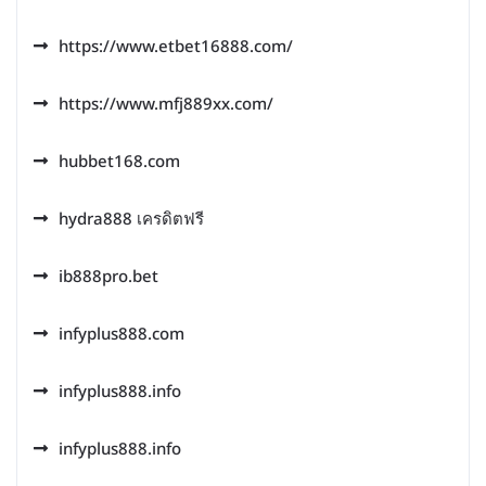
https://www.etbet16888.com/
https://www.mfj889xx.com/
hubbet168.com
hydra888 เครดิตฟรี
ib888pro.bet
infyplus888.com
infyplus888.info
infyplus888.info