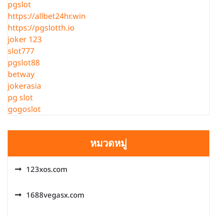
pgslot
https://allbet24hr.win
https://pgslotth.io
joker 123
slot777
pgslot88
betway
jokerasia
pg slot
gogoslot
หมวดหมู่
123xos.com
1688vegasx.com