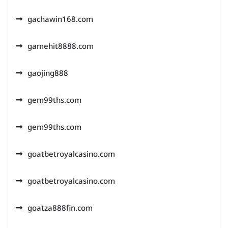
gachawin168.com
gamehit8888.com
gaojing888
gem99ths.com
gem99ths.com
goatbetroyalcasino.com
goatbetroyalcasino.com
goatza888fin.com