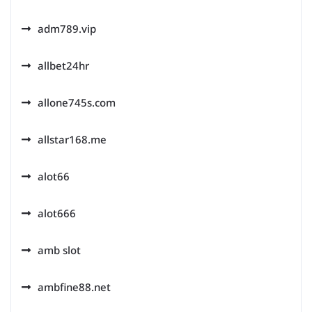
adm789.vip
allbet24hr
allone745s.com
allstar168.me
alot66
alot666
amb slot
ambfine88.net