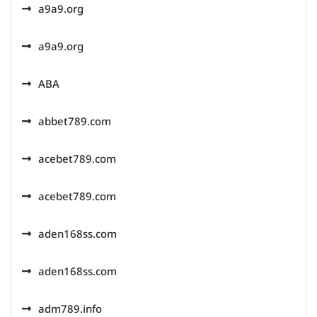
a9a9.org
a9a9.org
ABA
abbet789.com
acebet789.com
acebet789.com
aden168ss.com
aden168ss.com
adm789.info