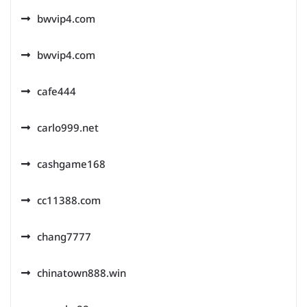
bwvip4.com
bwvip4.com
cafe444
carlo999.net
cashgame168
cc11388.com
chang7777
chinatown888.win