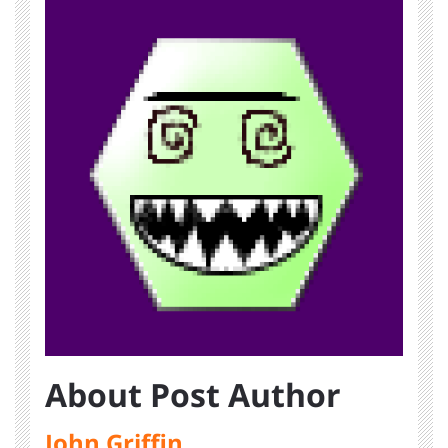
About Post Author
John Griffin