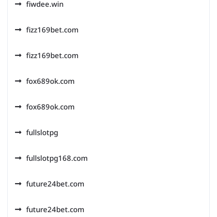
fiwdee.win
fizz169bet.com
fizz169bet.com
fox689ok.com
fox689ok.com
fullslotpg
fullslotpg168.com
future24bet.com
future24bet.com