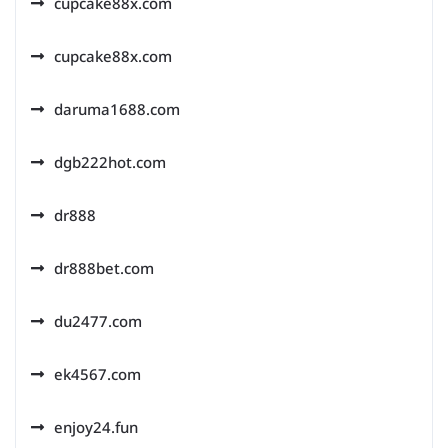
cupcake88x.com
cupcake88x.com
daruma1688.com
dgb222hot.com
dr888
dr888bet.com
du2477.com
ek4567.com
enjoy24.fun