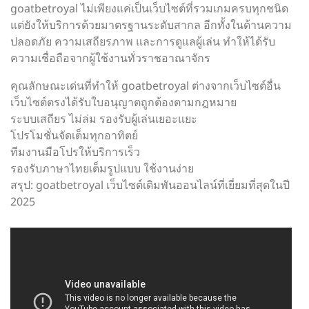
goatbetroyal ไม่เพียงแค่เป็นเว็บไซต์ที่รวมเกมครบทุกชนิด
แต่ยังให้บริการด้วยมาตรฐานระดับสากล อีกทั้งในด้านความ
ปลอดภัย ความเสถียรภาพ และการดูแลผู้เล่น ทำให้ได้รับ
ความเชื่อถือจากผู้ใช้งานทั่วราชอาณาจักร
คุณลักษณะเด่นที่ทำให้ goatbetroyal ต่างจากเว็บไซต์อื่น
เว็บไซต์ตรงได้รับใบอนุญาตถูกต้องตามกฎหมาย
ระบบเสถียร ไม่ล่ม รองรับผู้เล่นเยอะแยะ
โปรโมชั่นจัดเต็มทุกอาทิตย์
ทีมงานมือโปรให้บริการเร็ว
รองรับภาษาไทยเต็มรูปแบบ ใช้งานง่าย
สรุป: goatbetroyal เว็บไซต์เดิมพันออนไลน์ที่เยี่ยมที่สุดในปี
2025