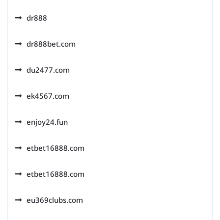
dr888
dr888bet.com
du2477.com
ek4567.com
enjoy24.fun
etbet16888.com
etbet16888.com
eu369clubs.com