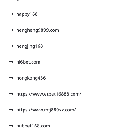
happy168
hengheng9899.com
hengjing168
hi6bet.com
hongkong456
https://www.etbet16888.com/
https://www.mfj889xx.com/
hubbet168.com