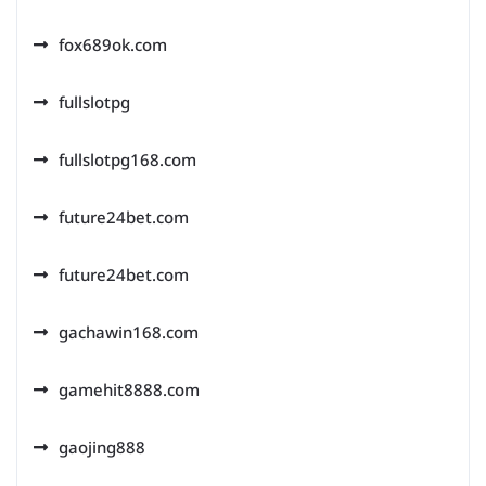
fox689ok.com
fullslotpg
fullslotpg168.com
future24bet.com
future24bet.com
gachawin168.com
gamehit8888.com
gaojing888