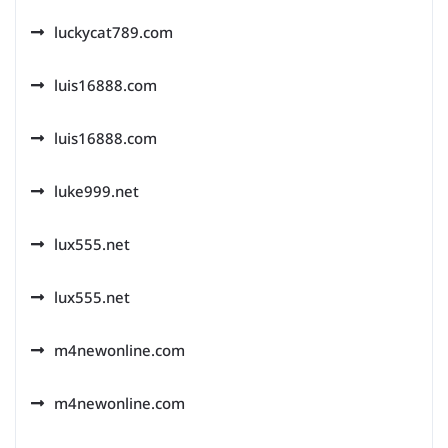
luckycat789.com
luis16888.com
luis16888.com
luke999.net
lux555.net
lux555.net
m4newonline.com
m4newonline.com