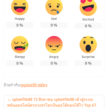
Happy
Sad
Excited
0
%
0
%
0
%
Sleepy
Angry
Surprise
0
%
0
%
0
%
ป้ายกำกับ:
pgslot99 สมัคร
แนะแนว
spbetflik88 15 สิงหาคม spbetflik88 เข้าสู่ระบบ
พนันออนไลน์ครบวงจรโยกเงินออโต้ถอนได้ไว Top 67