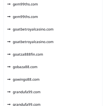
gem99ths.com
gem99ths.com
goatbetroyalcasino.com
goatbetroyalcasino.com
goatza888fin.com
gobaza88.com
gowingo88.com
grandufa99.com
grandufa99.com