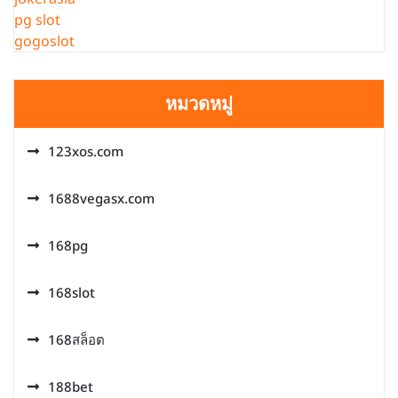
pg slot
gogoslot
หมวดหมู่
123xos.com
1688vegasx.com
168pg
168slot
168สล็อต
188bet