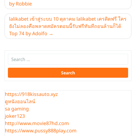
เรื่อง
by Robbie
lalikabet เข้าสู่ระบบ 10 ตุลาคม lalikabet เครดิตฟรี ใคร
ยังไม่ลองคือพลาดสมัครตอนนี้รับฟรีทันทีถอนล้านก็ได้
Top 74 by Adolfo
https://918kissauto.xyz
ดูหนังออนไลน์
sa gaming
joker123
http://www.movie87hd.com
https://www.pussy888play.com