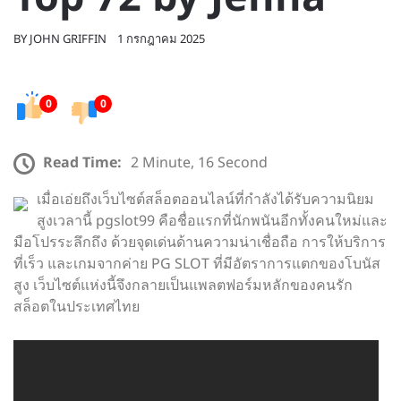
BY
JOHN GRIFFIN
1 กรกฎาคม 2025
0
0
Read Time:
2 Minute, 16 Second
เมื่อเอ่ยถึงเว็บไซต์สล็อตออนไลน์ที่กำลังได้รับความนิยม
สูงเวลานี้ pgslot99 คือชื่อแรกที่นักพนันอีกทั้งคนใหม่และ
มือโปรระลึกถึง ด้วยจุดเด่นด้านความน่าเชื่อถือ การให้บริการ
ที่เร็ว และเกมจากค่าย PG SLOT ที่มีอัตราการแตกของโบนัส
สูง เว็บไซต์แห่งนี้จึงกลายเป็นแพลตฟอร์มหลักของคนรัก
สล็อตในประเทศไทย