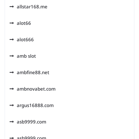
allstar168.me
alot66
alot666
amb slot
ambfine88.net
ambnovabet.com
argus16888.com
asb9999.com
asb9999.com