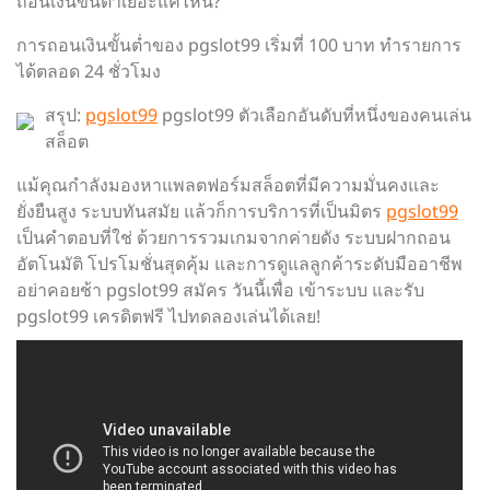
ถอนเงินขั้นต่ำเยอะแค่ไหน?
การถอนเงินขั้นต่ำของ pgslot99 เริ่มที่ 100 บาท ทำรายการ
ได้ตลอด 24 ชั่วโมง
สรุป:
pgslot99
pgslot99 ตัวเลือกอันดับที่หนึ่งของคนเล่น
สล็อต
แม้คุณกำลังมองหาแพลตฟอร์มสล็อตที่มีความมั่นคงและ
ยั่งยืนสูง ระบบทันสมัย แล้วก็การบริการที่เป็นมิตร
pgslot99
เป็นคำตอบที่ใช่ ด้วยการรวมเกมจากค่ายดัง ระบบฝากถอน
อัตโนมัติ โปรโมชั่นสุดคุ้ม และการดูแลลูกค้าระดับมืออาชีพ
อย่าคอยช้า pgslot99 สมัคร วันนี้เพื่อ เข้าระบบ และรับ
pgslot99 เครดิตฟรี ไปทดลองเล่นได้เลย!