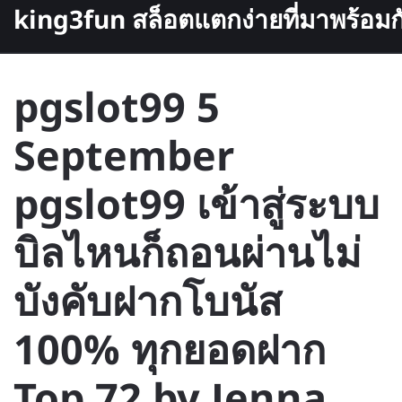
Skip
king3fun สล็อตแตกง่ายที่มาพร้อม
to
content
pgslot99 5
September
pgslot99 เข้าสู่ระบบ
บิลไหนก็ถอนผ่านไม่
บังคับฝากโบนัส
100% ทุกยอดฝาก
Top 72 by Jenna