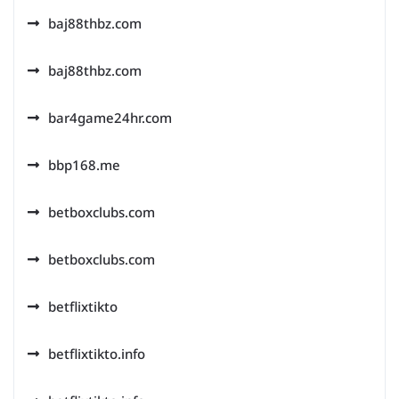
baj88thbz.com
baj88thbz.com
bar4game24hr.com
bbp168.me
betboxclubs.com
betboxclubs.com
betflixtikto
betflixtikto.info