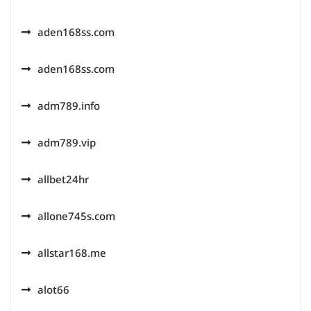
aden168ss.com
aden168ss.com
adm789.info
adm789.vip
allbet24hr
allone745s.com
allstar168.me
alot66