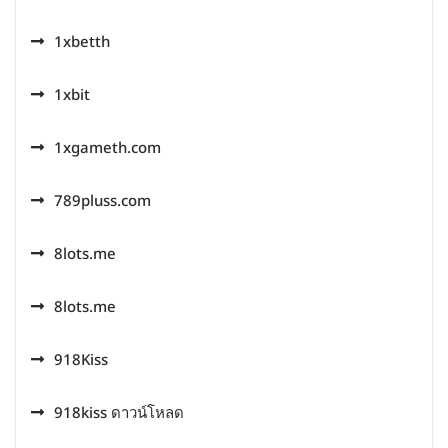
1xbetth
1xbit
1xgameth.com
789pluss.com
8lots.me
8lots.me
918Kiss
918kiss ดาวน์โหลด