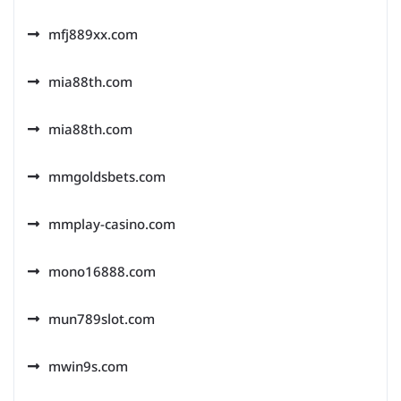
mfj889xx.com
mia88th.com
mia88th.com
mmgoldsbets.com
mmplay-casino.com
mono16888.com
mun789slot.com
mwin9s.com