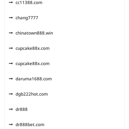
cc11388.com
chang7777
chinatown888.win
cupcake88x.com
cupcake88x.com
daruma1688.com
dgb222hot.com
dr888
dr888bet.com