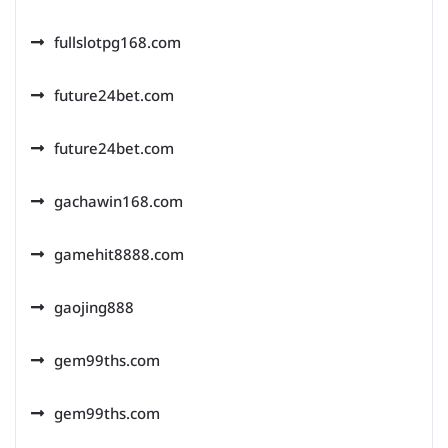
fullslotpg168.com
future24bet.com
future24bet.com
gachawin168.com
gamehit8888.com
gaojing888
gem99ths.com
gem99ths.com