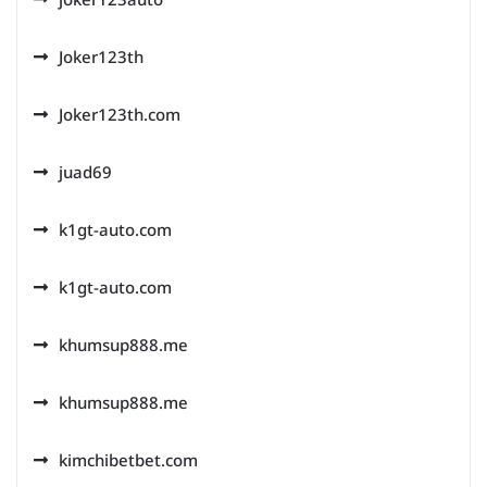
Joker123th
Joker123th.com
juad69
k1gt-auto.com
k1gt-auto.com
khumsup888.me
khumsup888.me
kimchibetbet.com