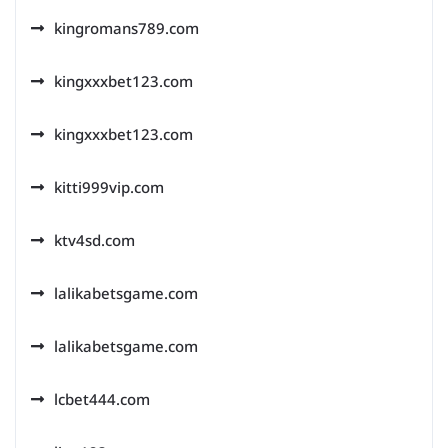
kingromans789.com
kingxxxbet123.com
kingxxxbet123.com
kitti999vip.com
ktv4sd.com
lalikabetsgame.com
lalikabetsgame.com
lcbet444.com