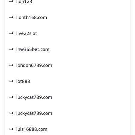
lion123
lionth168.com
live22slot
lnw365bet.com
london6789.com
lot888
luckycat789.com
luckycat789.com
luis16888.com