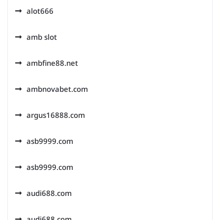
alot666
amb slot
ambfine88.net
ambnovabet.com
argus16888.com
asb9999.com
asb9999.com
audi688.com
audi688.com