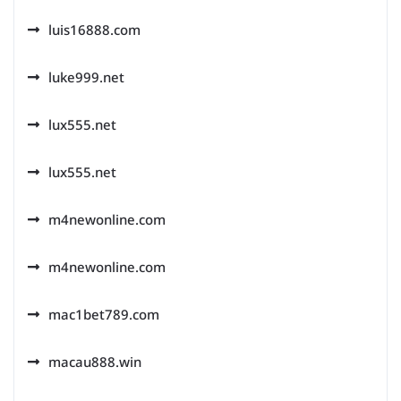
luis16888.com
luke999.net
lux555.net
lux555.net
m4newonline.com
m4newonline.com
mac1bet789.com
macau888.win