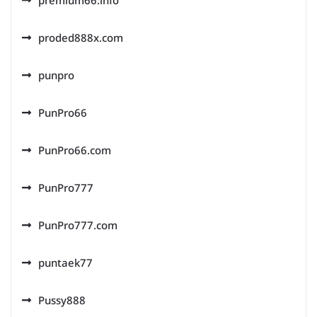
proded888x.com
punpro
PunPro66
PunPro66.com
PunPro777
PunPro777.com
puntaek77
Pussy888