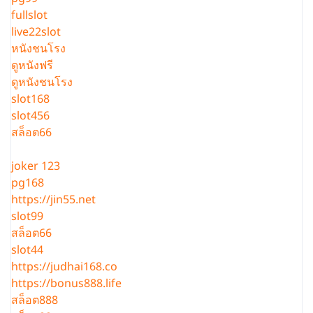
fullslot
live22slot
หนังชนโรง
ดูหนังฟรี
ดูหนังชนโรง
slot168
slot456
สล็อต66
joker 123
pg168
https://jin55.net
slot99
สล็อต66
slot44
https://judhai168.co
https://bonus888.life
สล็อต888