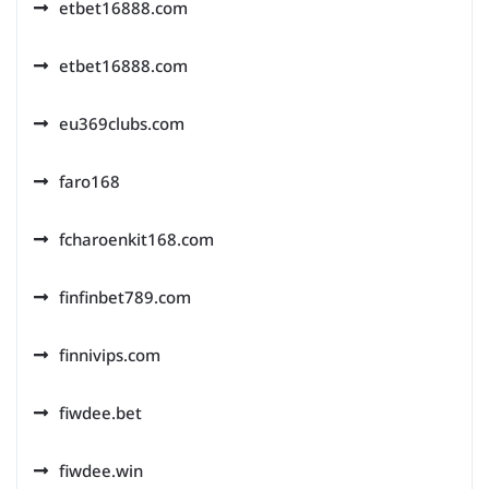
etbet16888.com
etbet16888.com
eu369clubs.com
faro168
fcharoenkit168.com
finfinbet789.com
finnivips.com
fiwdee.bet
fiwdee.win