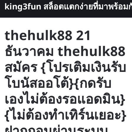
Skip
king3fun สล็อตแตกง่ายที่มาพร้อม
to
content
thehulk88 21
ธันวาคม thehulk88
สมัคร {โปรเติมเงินรับ
โบนัสออโต้}{กดรับ
เองไม่ต้องรอแอดมิน}
{ไม่ต้องทำเทิร์นเยอะ}
ฝากถอนผ่านระบบ