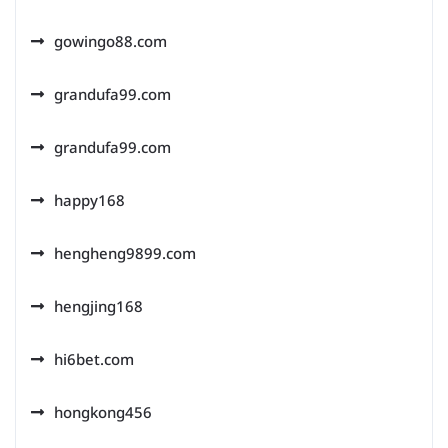
gowingo88.com
grandufa99.com
grandufa99.com
happy168
hengheng9899.com
hengjing168
hi6bet.com
hongkong456