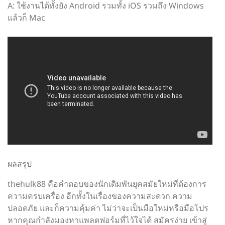
A: ใช้งานได้ทั้งยัง Android รวมทั้ง iOS รวมถึง Windows
แล้วก็ Mac
ผลสรุป
thehulk88 คือคำตอบของนักเดิมพันยุคสมัยใหม่ที่ต้องการ
ความครบเครื่อง อีกทั้งในเรื่องของความสะดวก ความ
ปลอดภัย และก็ความคุ้มค่า ไม่ว่าจะเป็นมือใหม่หรือมือโปร
หากคุณกำลังมองหาแพลตฟอร์มที่ไว้ใจได้ สมัครง่าย เข้าสู่