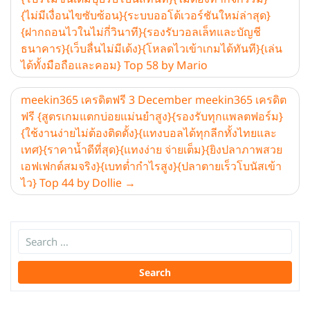
เรื่อง
{ไม่มีเงื่อนไขซับซ้อน}{ระบบออโต้เวอร์ชันใหม่ล่าสุด}
{ฝากถอนไวในไม่กี่วินาที}{รองรับวอลเล็ทและบัญชี
ธนาคาร}{เว็บลื่นไม่มีเด้ง}{โหลดไวเข้าเกมได้ทันที}{เล่น
ได้ทั้งมือถือและคอม} Top 58 by Mario
meekin365 เครดิตฟรี 3 December meekin365 เครดิต
ฟรี {สูตรเกมแตกบ่อยแม่นยำสูง}{รองรับทุกแพลตฟอร์ม}
{ใช้งานง่ายไม่ต้องติดตั้ง}{แทงบอลได้ทุกลีกทั้งไทยและ
เทศ}{ราคาน้ำดีที่สุด}{แทงง่าย จ่ายเต็ม}{ยิงปลาภาพสวย
เอฟเฟกต์สมจริง}{เบทต่ำกำไรสูง}{ปลาตายเร็วโบนัสเข้า
ไว} Top 44 by Dollie