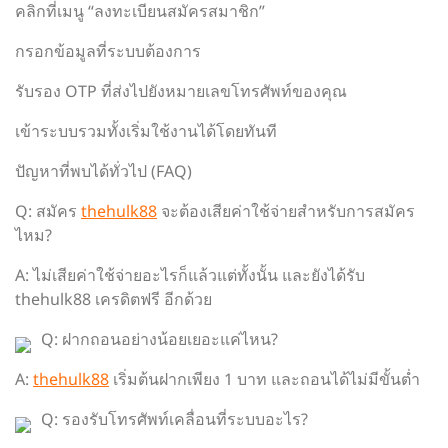
คลิกที่เมนู “ลงทะเบียนสมัครสมาชิก”
กรอกข้อมูลที่ระบบต้องการ
รับรอง OTP ที่ส่งไปยังหมายเลขโทรศัพท์ของคุณ
เข้าระบบรวมทั้งเริ่มใช้งานได้โดยทันที
ปัญหาที่พบได้ทั่วไป (FAQ)
Q: สมัคร
thehulk88
จะต้องเสียค่าใช้จ่ายสำหรับการสมัคร
ไหม?
A: ไม่เสียค่าใช้จ่ายอะไรก็แล้วแต่ทั้งนั้น และยังได้รับ
thehulk88 เครดิตฟรี อีกด้วย
Q: ฝากถอนอย่างน้อยเยอะแค่ไหน?
A:
thehulk88
เริ่มต้นฝากเพียง 1 บาท และถอนได้ไม่มีขั้นต่ำ
Q: รองรับโทรศัพท์เคลื่อนที่ระบบอะไร?