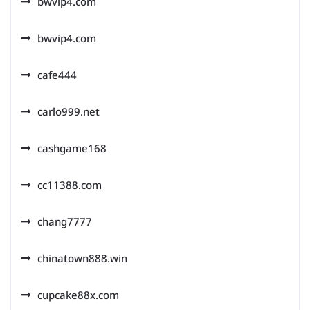
bwvip4.com
bwvip4.com
cafe444
carlo999.net
cashgame168
cc11388.com
chang7777
chinatown888.win
cupcake88x.com