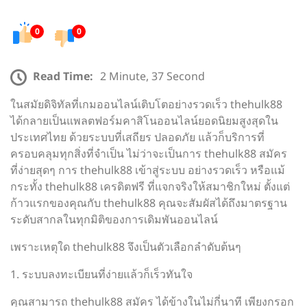
0
0
Read Time:
2 Minute, 37 Second
ในสมัยดิจิทัลที่เกมออนไลน์เติบโตอย่างรวดเร็ว thehulk88
ได้กลายเป็นแพลตฟอร์มคาสิโนออนไลน์ยอดนิยมสูงสุดใน
ประเทศไทย ด้วยระบบที่เสถียร ปลอดภัย แล้วก็บริการที่
ครอบคลุมทุกสิ่งที่จำเป็น ไม่ว่าจะเป็นการ thehulk88 สมัคร
ที่ง่ายสุดๆ การ thehulk88 เข้าสู่ระบบ อย่างรวดเร็ว หรือแม้
กระทั้ง thehulk88 เครดิตฟรี ที่แจกจริงให้สมาชิกใหม่ ตั้งแต่
ก้าวแรกของคุณกับ thehulk88 คุณจะสัมผัสได้ถึงมาตรฐาน
ระดับสากลในทุกมิติของการเดิมพันออนไลน์
เพราะเหตุใด thehulk88 จึงเป็นตัวเลือกลำดับต้นๆ
1. ระบบลงทะเบียนที่ง่ายแล้วก็เร็วทันใจ
คุณสามารถ thehulk88 สมัคร ได้ข้างในไม่กี่นาที เพียงกรอก