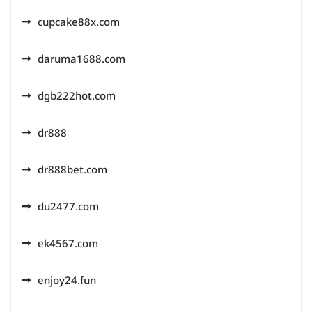
cupcake88x.com
daruma1688.com
dgb222hot.com
dr888
dr888bet.com
du2477.com
ek4567.com
enjoy24.fun