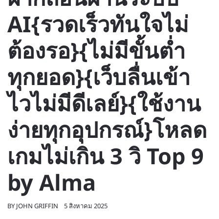
AI{รวดเร็วทันใจไม่
ต้องรอ}{ไม่มีขั้นต่ำ
ทุกยอด}{เว็บลื่นเข้า
ไวไม่มีดีเลย์}{ใช้งาน
ง่ายทุกอุปกรณ์}โหลด
เกมไม่เกิน 3 วิ Top 9
by Alma
BY
JOHN GRIFFIN
5 สิงหาคม 2025