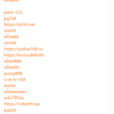
สล็อต66
joker 123
pg168
https://jin55.net
slot99
สล็อต66
slot44
https://judhai168.co
https://bonus888.life
สล็อต888
สล็อต99
pussy888
บาคาร่า168
slotxo
สล็อตทดลอง
หนังโป๊ไทย
https://1xbetth.vip
pgslot