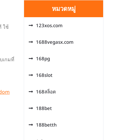
หมวดหมู่
123xos.com
 ใช้
1688vegasx.com
168pg
บเกมที่
168slot
168สล็อต
sdom
188bet
188betth