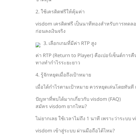
2. ใช้เครดิตฟรีให้คุ้มค่า
visdom เครดิตฟรี เป็นนาทีทองสำหรับการทดลอง
ก่อนลงเงินจริง
3. เลือกเกมที่มีค่า RTP สูง
ค่า RTP (Return to Player) คือเปอร์เซ็นต์การคืน
ทางทำกำไรระยะยาว
4. รู้จักหยุดเมื่อถึงเป้าหมาย
เมื่อได้กำไรตามเป้าหมาย ควรหยุดเล่นโดยทันที
ปัญหาที่พบได้มากเกี่ยวกับ visdom (FAQ)
สมัคร visdom ยากไหม?
ไม่ยากเลย ใช้เวลาไม่ถึง 1 นาที เพราะว่าระบบ v
visdom เข้าสู่ระบบ ผ่านมือถือได้ไหม?