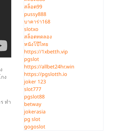
สล็อต99
pussy888
บาคาร่า168
slotxo
สล็อตทดลอง
หนังโป๊ไทย
https://1xbetth.vip
pgslot
https://allbet24hr.win
ูง
https://pgslotth.io
โกง
joker 123
slot777
pgslot88
คร ทำ
betway
jokerasia
pg slot
gogoslot