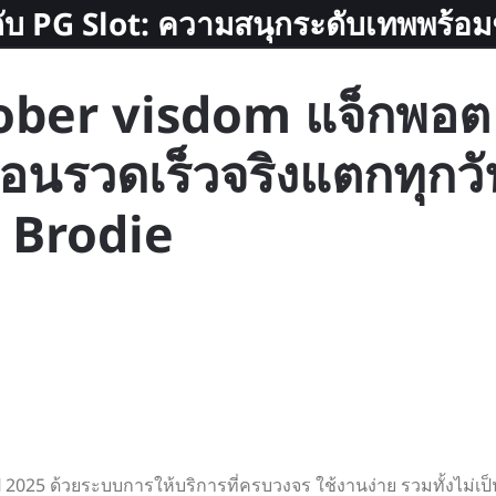
กับ PG Slot: ความสนุกระดับเทพพร้อ
ober visdom แจ็กพอต
อนรวดเร็วจริงแตกทุกวั
y Brodie
 2025 ด้วยระบบการให้บริการที่ครบวงจร ใช้งานง่าย รวมทั้งไม่เป็