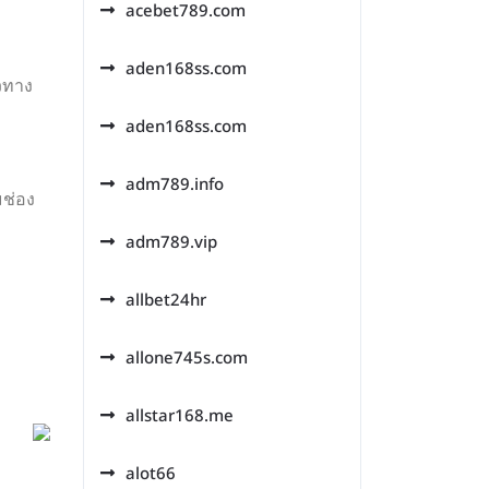
acebet789.com
aden168ss.com
วทาง
aden168ss.com
adm789.info
มช่อง
adm789.vip
allbet24hr
allone745s.com
allstar168.me
alot66