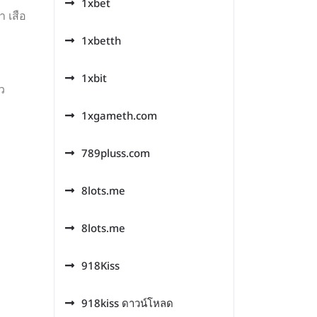
1xbet
 เสือ
1xbetth
1xbit
ว
1xgameth.com
789pluss.com
8lots.me
8lots.me
918Kiss
918kiss ดาวน์โหลด