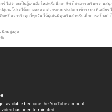
ร์ ไม่ว่าจะเป็นผู้เล่นมือใหม่หรือมืออาชีพ ก็สามารถเริ่มความสนุ
็ไปสู่เกมโปรดได้อย่างสะดวกด้วยระบบ visdom เข้าระบบ ที่เสถียร ไ
ิตฟรี แจกจริงทุกวี่ทุกวัน ให้ผู้เล่นมีทุนเริ่มสำหรับเพื่อการสร้าง
มนิยมสูงสุด
00%