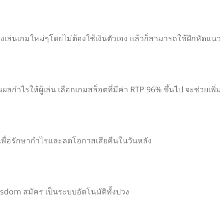
เล่นเกมใหม่ๆโดยไม่ต้องใช้เงินตัวเอง แล้วก็สามารถใช้ฝึกหัดแน
ผลกำไรให้ผู้เล่น เลือกเกมสล็อตที่มีค่า RTP 96% ขึ้นไป จะช่วยเพิ่
 เพื่อรักษากำไรและลดโอกาสเสียคืนในวันหลัง
isdom สมัคร เป็นระบบอัตโนมัติทั้งปวง