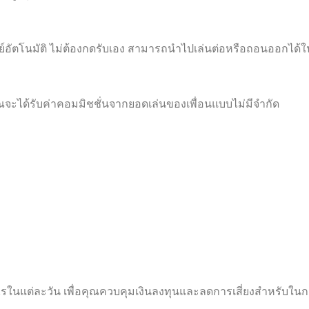
ตย์อัตโนมัติ ไม่ต้องกดรับเอง สามารถนำไปเล่นต่อหรือถอนออกได้ใ
คุณจะได้รับค่าคอมมิชชั่นจากยอดเล่นของเพื่อนแบบไม่มีจำกัด
ำไรในแต่ละวัน เพื่อคุณควบคุมเงินลงทุนและลดการเสี่ยงสำหรับใน