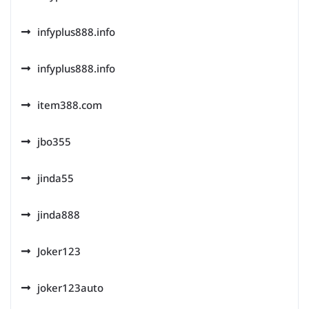
infyplus888.info
infyplus888.info
item388.com
jbo355
jinda55
jinda888
Joker123
joker123auto