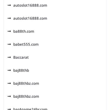
autoslot16888.com
autoslot16888.com
ba88th.com
babet555.com
Baccarat
baj88thb
baj88thbz.com
baj88thbz.com
bar4game24hr.com