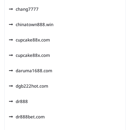
chang7777
chinatown888.win
cupcake88x.com
cupcake88x.com
daruma1688.com
dgb222hot.com
dr888
dr888bet.com