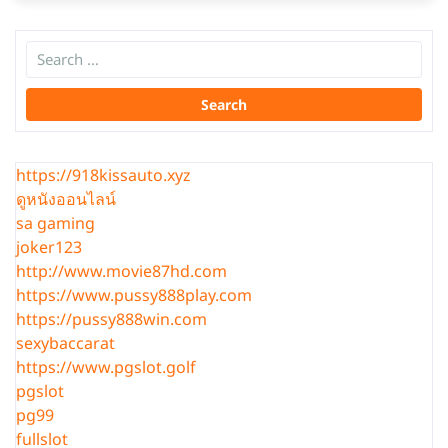
https://918kissauto.xyz
ดูหนังออนไลน์
sa gaming
joker123
http://www.movie87hd.com
https://www.pussy888play.com
https://pussy888win.com
sexybaccarat
https://www.pgslot.golf
pgslot
pg99
fullslot