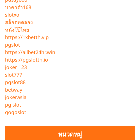
บาคาร่า168
slotxo
สล็อตทดลอง
หนังโป๊ไทย
https://1xbetth.vip
pgslot
https://allbet24hr.win
https://pgslotth.io
joker 123
slot777
pgslot88
betway
jokerasia
pg slot
gogoslot
หมวดหมู่