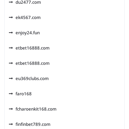
du2477.com
ek4567.com
enjoy24.fun
etbet16888.com
etbet16888.com
eu369clubs.com
faro168
fcharoenkit168.com
finfinbet789.com