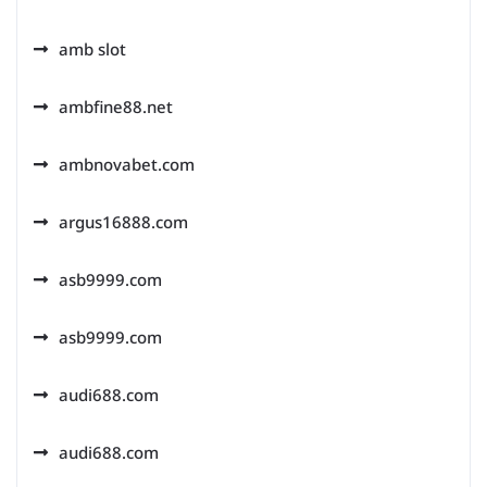
amb slot
ambfine88.net
ambnovabet.com
argus16888.com
asb9999.com
asb9999.com
audi688.com
audi688.com