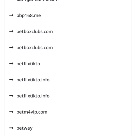
bbp168.me
betboxclubs.com
betboxclubs.com
betflixtikto
betflixtikto.info
betflixtikto.info
betm4vip.com
betway