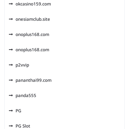
okcasino159.com
onesiamclub.site
onoplus168.com
onoplus168.com
p2vvip
pananthai99.com
panda555
PG
PG Slot