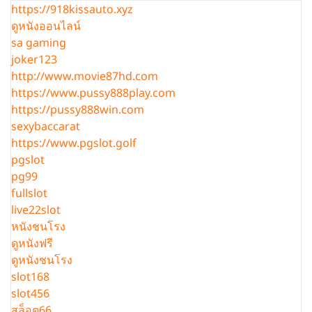
https://918kissauto.xyz
ดูหนังออนไลน์
sa gaming
joker123
http://www.movie87hd.com
https://www.pussy888play.com
https://pussy888win.com
sexybaccarat
https://www.pgslot.golf
pgslot
pg99
fullslot
live22slot
หนังชนโรง
ดูหนังฟรี
ดูหนังชนโรง
slot168
slot456
สล็อต66