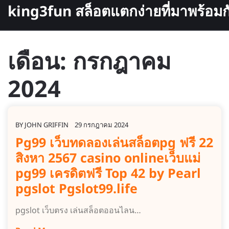
Skip
king3fun สล็อตแตกง่ายที่มาพร้อม
to
content
เดือน:
กรกฎาคม
2024
BY
JOHN GRIFFIN
29 กรกฎาคม 2024
Pg99 เว็บทดลองเล่นสล็อตpg ฟรี 22
สิงหา 2567 casino onlineเว็บแม่
pg99 เครดิตฟรี Top 42 by Pearl
pgslot Pgslot99.life
pgslot เว็บตรง เล่นสล็อตออนไลน…