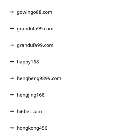
gowingo88.com
grandufa99.com
grandufa99.com
happy168
hengheng9899.com
hengjing168
hi6bet.com
hongkong456