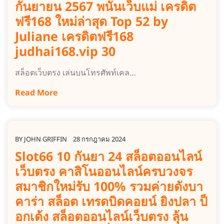
กันยายน 2567 พนันเว็บแม่ เครดิต
ฟรี168 ใหม่ล่าสุด Top 52 by
Juliane เครดิตฟรี168
judhai168.vip 30
สล็อตเว็บตรง เล่นบนโทรศัพท์เคล…
Read More
BY
JOHN GRIFFIN
28 กรกฎาคม 2024
Slot66 10 กันยา 24 สล็อตออนไลน์
เว็บตรง คาสิโนออนไลน์ครบวงจร
สมาชิกใหม่รับ 100% รวมค่ายดังบา
คาร่า สล็อต เทรดบิดคอยน์ ยิงปลา ป็
อกเด้ง สล็อตออนไลน์เว็บตรง ลุ้น