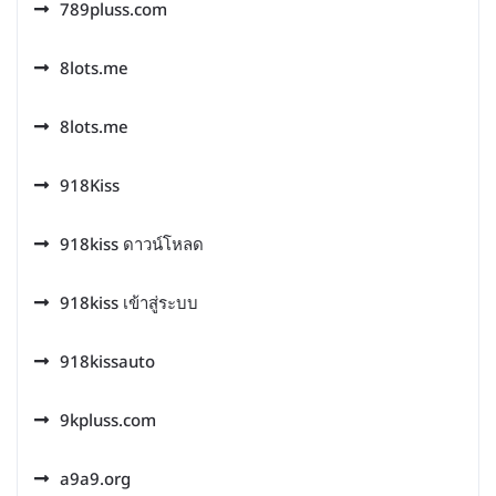
789pluss.com
8lots.me
8lots.me
918Kiss
918kiss ดาวน์โหลด
918kiss เข้าสู่ระบบ
918kissauto
9kpluss.com
a9a9.org