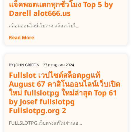
แจ็คพอตแตกทุกชั่วโมง Top 5 by
Darell alot666.us
สล็อตออนไลน์เว็บตรง สล็อตเว็บไ…
Read More
BY
JOHN GRIFFIN
27 กรกฎาคม 2024
Fullslot เวปไซต์สล็อตpgแท้
August 67 คาสิโนออนไลน์เว็บเปิด
ใหม่ fullslotpg ใหม่ล่าสุด Top 61
by Josef fullslotpg
Fullslotpg.org 2
FULLSLOTPG เว็บตรงแท้ไม่ผ่านเอ…