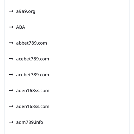
a9a9.org
ABA
abbet789.com
acebet789.com
acebet789.com
aden168ss.com
aden168ss.com
adm789.info