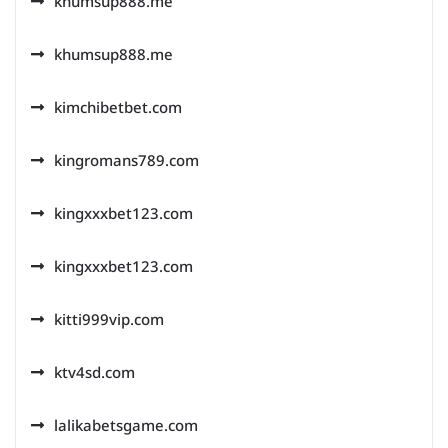
khumsup888.me
khumsup888.me
kimchibetbet.com
kingromans789.com
kingxxxbet123.com
kingxxxbet123.com
kitti999vip.com
ktv4sd.com
lalikabetsgame.com