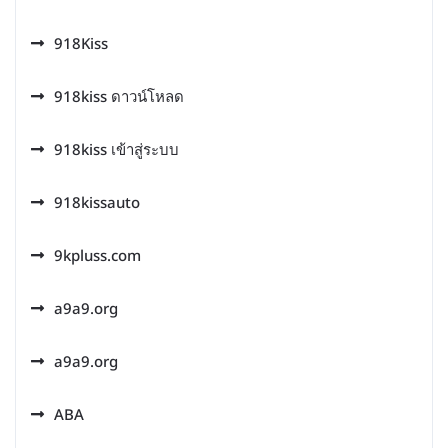
918Kiss
918kiss ดาวน์โหลด
918kiss เข้าสู่ระบบ
918kissauto
9kpluss.com
a9a9.org
a9a9.org
ABA