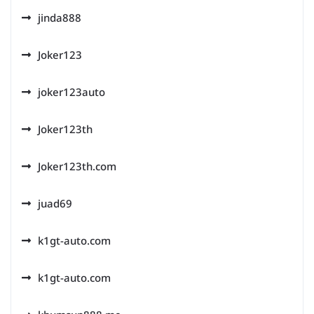
jinda888
Joker123
joker123auto
Joker123th
Joker123th.com
juad69
k1gt-auto.com
k1gt-auto.com