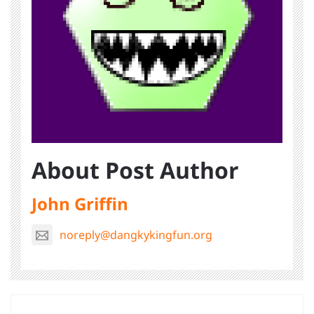
About Post Author
John Griffin
noreply@dangkykingfun.org