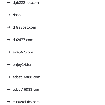
dgb222hot.com
dr888
dr888bet.com
du2477.com
ek4567.com
enjoy24.fun
etbet16888.com
etbet16888.com
eu369clubs.com