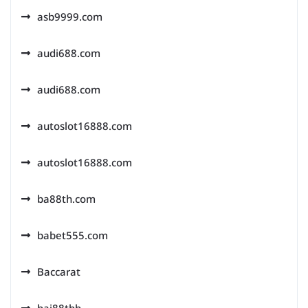
asb9999.com
audi688.com
audi688.com
autoslot16888.com
autoslot16888.com
ba88th.com
babet555.com
Baccarat
baj88thb