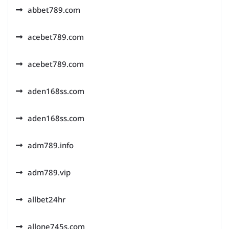
abbet789.com
acebet789.com
acebet789.com
aden168ss.com
aden168ss.com
adm789.info
adm789.vip
allbet24hr
allone745s.com