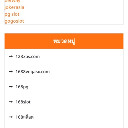
betway
jokerasia
pg slot
gogoslot
หมวดหมู่
123xos.com
1688vegasx.com
168pg
168slot
168สล็อต