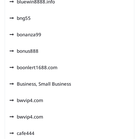
bluewin8888.info
bng55
bonanza99
bonus888
boonlert1688.com
Business, Small Business
bwvip4.com
bwvip4.com
cafe444