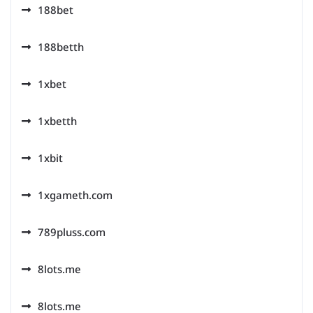
188bet
188betth
1xbet
1xbetth
1xbit
1xgameth.com
789pluss.com
8lots.me
8lots.me