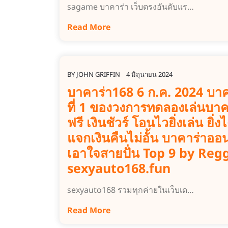
sagame บาคาร่า เว็บตรงอันดับแร…
Read More
BY
JOHN GRIFFIN
4 มิถุนายน 2024
บาคาร่า168 6 ก.ค. 2024 บาค
ที่ 1 ของวงการทดลองเล่นบาค
ฟรี เงินชัวร์ โอนไวยิ่งเล่น ยิ่งไ
แจกเงินคืนไม่อั้น บาคาร่าออ
เอาใจสายปั่น Top 9 by Reg
sexyauto168.fun
sexyauto168 รวมทุกค่ายในเว็บเด…
Read More