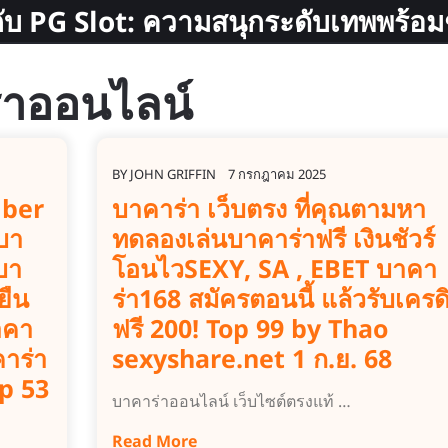
กับ PG Slot: ความสนุกระดับเทพพร้อ
่าออนไลน์
BY
JOHN GRIFFIN
7 กรกฎาคม 2025
mber
บาคาร่า เว็บตรง ที่คุณตามหา
บา
ทดลองเล่นบาคาร่าฟรี เงินชัวร์
บา
โอนไวSEXY, SA , EBET บาคา
ยืน
ร่า168 สมัครตอนนี้ แล้วรับเครด
าคา
ฟรี 200! Top 99 by Thao
คาร่า
sexyshare.net 1 ก.ย. 68
op 53
บาคาร่าออนไลน์ เว็บไซต์ตรงแท้ …
Read More