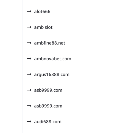
alot666
amb slot
ambfine88.net
ambnovabet.com
argus16888.com
asb9999.com
asb9999.com
audi688.com