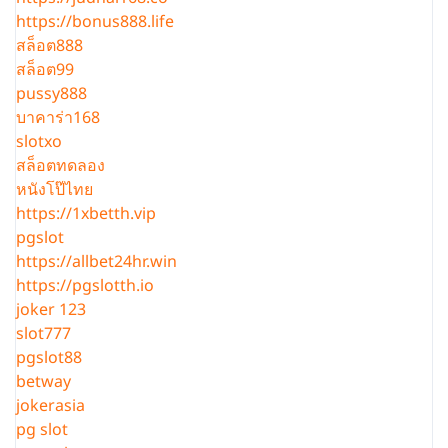
https://bonus888.life
สล็อต888
สล็อต99
pussy888
บาคาร่า168
slotxo
สล็อตทดลอง
หนังโป๊ไทย
https://1xbetth.vip
pgslot
https://allbet24hr.win
https://pgslotth.io
joker 123
slot777
pgslot88
betway
jokerasia
pg slot