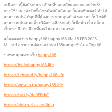
เหนือจากนี้ยังมีระบบระเบียบที่ปลอดภัยและสะดวกสำหรับ
การใช้งาน รองรับทั้งโทรศัพท์มือถือและก็คอมพิวเตอร์ ทำให้
สามารถเล่นได้ทุกที่ที่ต้องการ หากคุณกำลังมองหาเว็บไซต์ที่
สามารถเล่นเกมสล็อตได้อย่างอิสระแล้วก็เชื่อมั่น เว็บ สล็อต
เว็บตรง คือตัวเลือกที่คุณไม่สมควรพลาด!
สล็อตแตกง่าย happy168 happy168.life 15 FEB 2025
Millard อยากรวยต้องลอง slot168แตกทุกชั่วโมง Top 66
ขอขอบคุณมากเว็บ
happy168
https://bit.ly/happy168-life
https://rebrand.ly/happy168-life
https://wow.in.th/happy168-life
https://cutt.ly/de9EErkC
https://shorturl.asia/n0piu