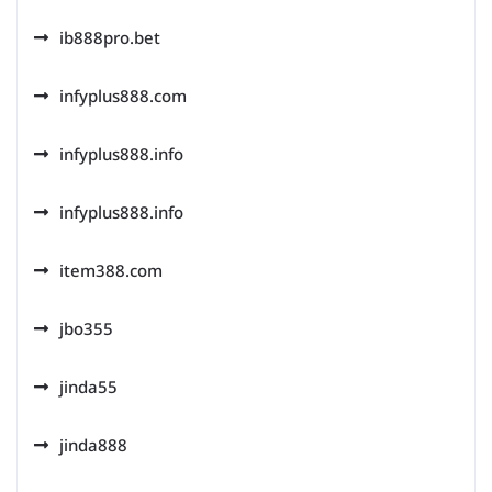
ib888pro.bet
infyplus888.com
infyplus888.info
infyplus888.info
item388.com
jbo355
jinda55
jinda888