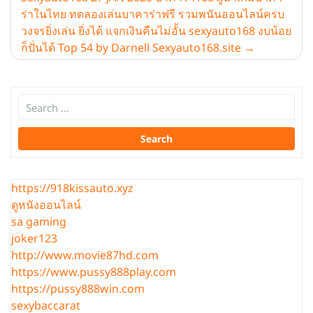
ร่าในไทย ทดลองเล่นบาคาร่าฟรี รวมพนันออนไลน์ครบ
วงจรยิ่งเล่น ยิ่งได้ แจกเงินคืนไม่อั้น sexyauto168 งบน้อย
ก็ปั่นได้ Top 54 by Darnell Sexyauto168.site
https://918kissauto.xyz
ดูหนังออนไลน์
sa gaming
joker123
http://www.movie87hd.com
https://www.pussy888play.com
https://pussy888win.com
sexybaccarat