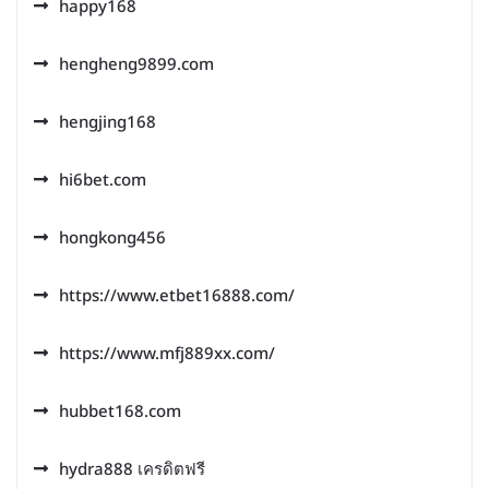
happy168
hengheng9899.com
hengjing168
hi6bet.com
hongkong456
https://www.etbet16888.com/
https://www.mfj889xx.com/
hubbet168.com
hydra888 เครดิตฟรี