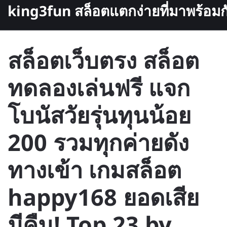
Skip
king3fun สล็อตแตกง่ายที่มาพร้อม
to
content
สล็อตเว็บตรง สล็อต
ทดลองเล่นฟรี แจก
โบนัสวัยรุ่นทุนน้อย
200 รวมทุกค่ายดัง
ทางเข้า เกมสล็อต
happy168 ยอดเสีย
มีคืน! Top 23 by