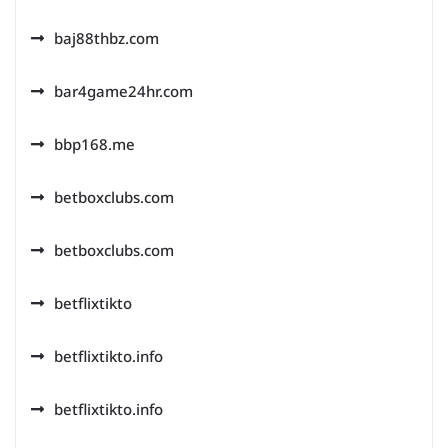
baj88thbz.com
bar4game24hr.com
bbp168.me
betboxclubs.com
betboxclubs.com
betflixtikto
betflixtikto.info
betflixtikto.info