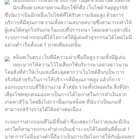
นักเสี่ยงดวงหลายท่านเลือกใช้ก็คือ เว็บไซต์ happy168
ซึ่งนับว่าเป็นอีกหนึ่งเว็บไซต์ที่ได้รับความนิยมสูง ด้วยการ
บริการที่มีคุณภาพ รวมทั้งความสบายสบายซึ่งสามารถทำให้
ผู้เล่นได้สนุกไปกับเกมในแบบที่ปรารถนา โดยเฉพาะอย่างยิ่ง
ระบบการฝากถอนที่ให้โอกาสให้ผู้เล่นทำธุรกรรมได้โดยไม่มี
อย่างต่ำ เริ่มตั้งแต่ 1 บาทเพียงแค่นั้น
สล็อตเว็บตรง เว็บที่มีความน่าเชื่อถือสูง รวมทั้งมีผู้เล่น
เยอะมากให้ความไว้ใจเลือกใช้บริการมาอย่างยาวนาน
โดยสิ่งที่ทำให้เว็บแห่งนี้สะดุดตากว่าเว็บไซต์อื่นๆเป็น การ
จริงจังสำหรับในการให้บริการที่มีคุณภาพสูง แล้วก็การ
ออกแบบระบบที่ใช้งานง่าย ล้ำสมัย รวมทั้งปลอดภัย สิ่งที่นัก
เสี่ยงโชคทุกคนมองหาเป็นการได้โอกาสในการทำเงินจาก
เกมคาสิโน โดยยิ่งไปกว่านั้นเกมสล็อต ที่นับว่าเป็นเกมที่
สามารถสร้างรายได้ได้อย่างต่อเนื่อง
ระบบการฝากถอนที่ไม่มีขั้นต่ำ ซึ่งแสดงว่าไม่ว่าคุณจะมีเงิน
เท่าใดก็สามารถกระทำฝากเงินเข้าระบบได้โดยทันทีตั้งแต่ 1
บาท การไม่มีอย่างต่ำนี้ถือว่าเป็นการเปิดโอกาสให้กับผู้เล่นทุก