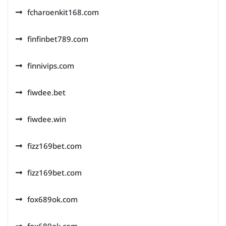
fcharoenkit168.com
finfinbet789.com
finnivips.com
fiwdee.bet
fiwdee.win
fizz169bet.com
fizz169bet.com
fox689ok.com
fox689ok.com