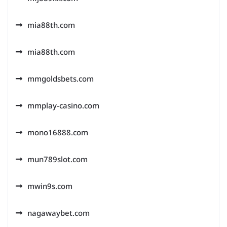
mia88th.com
mia88th.com
mmgoldsbets.com
mmplay-casino.com
mono16888.com
mun789slot.com
mwin9s.com
nagawaybet.com