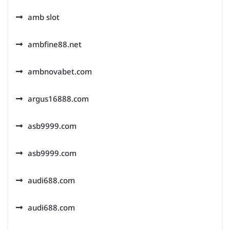
amb slot
ambfine88.net
ambnovabet.com
argus16888.com
asb9999.com
asb9999.com
audi688.com
audi688.com