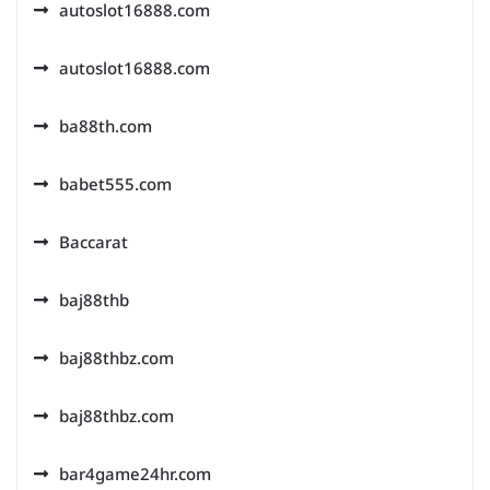
autoslot16888.com
autoslot16888.com
ba88th.com
babet555.com
Baccarat
baj88thb
baj88thbz.com
baj88thbz.com
bar4game24hr.com