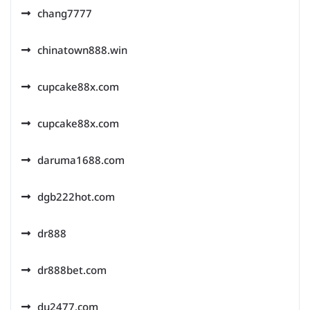
chang7777
chinatown888.win
cupcake88x.com
cupcake88x.com
daruma1688.com
dgb222hot.com
dr888
dr888bet.com
du2477.com