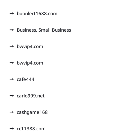
boonlert1688.com
Business, Small Business
bwvip4.com
bwvip4.com
cafe444
carlo999.net
cashgame168
cc11388.com