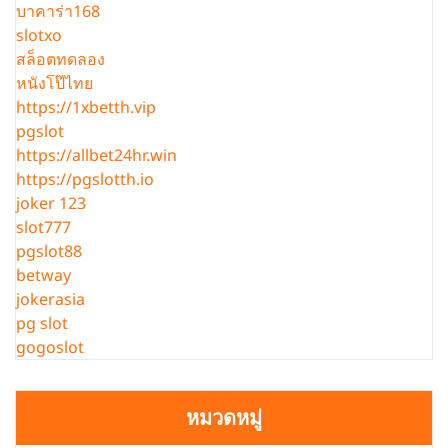
บาคาร่า168
slotxo
สล็อตทดลอง
หนังโป๊ไทย
https://1xbetth.vip
pgslot
https://allbet24hr.win
https://pgslotth.io
joker 123
slot777
pgslot88
betway
jokerasia
pg slot
gogoslot
หมวดหมู่