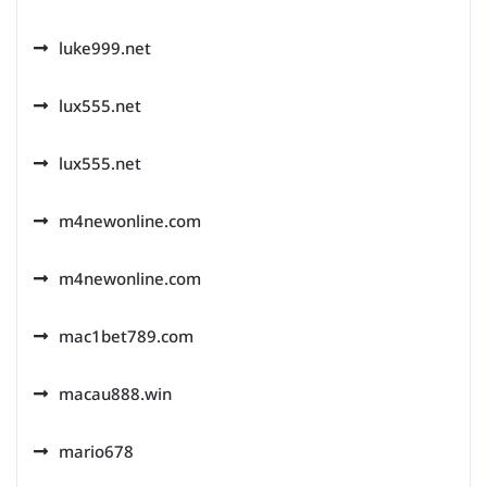
luke999.net
lux555.net
lux555.net
m4newonline.com
m4newonline.com
mac1bet789.com
macau888.win
mario678