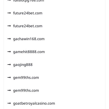
future24bet.com
future24bet.com
gachawin168.com
gamehit8888.com
gaojing888
gem99ths.com
gem99ths.com
goatbetroyalcasino.com