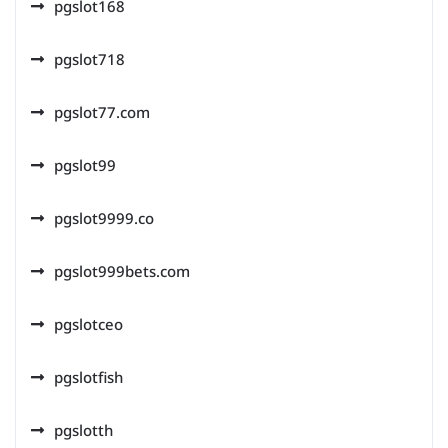
pgslot168
pgslot718
pgslot77.com
pgslot99
pgslot9999.co
pgslot999bets.com
pgslotceo
pgslotfish
pgslotth