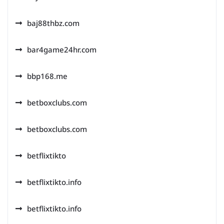
baj88thbz.com
bar4game24hr.com
bbp168.me
betboxclubs.com
betboxclubs.com
betflixtikto
betflixtikto.info
betflixtikto.info