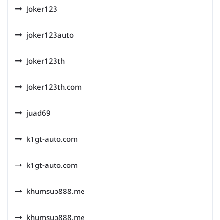
Joker123
joker123auto
Joker123th
Joker123th.com
juad69
k1gt-auto.com
k1gt-auto.com
khumsup888.me
khumsup888.me