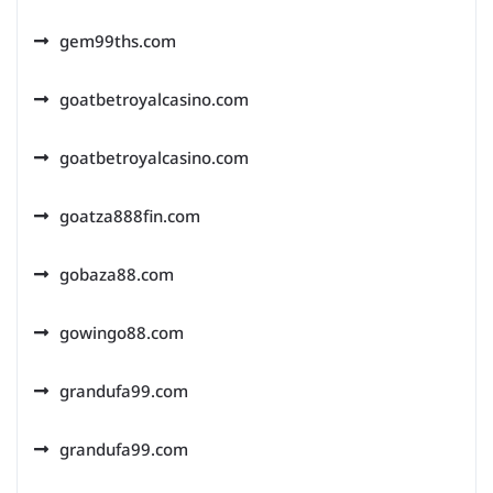
gem99ths.com
goatbetroyalcasino.com
goatbetroyalcasino.com
goatza888fin.com
gobaza88.com
gowingo88.com
grandufa99.com
grandufa99.com