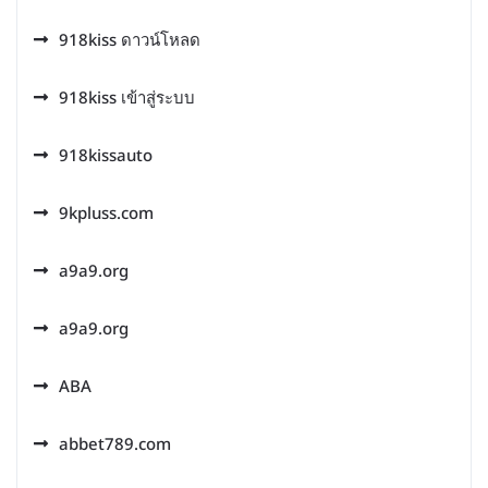
918kiss ดาวน์โหลด
918kiss เข้าสู่ระบบ
918kissauto
9kpluss.com
a9a9.org
a9a9.org
ABA
abbet789.com