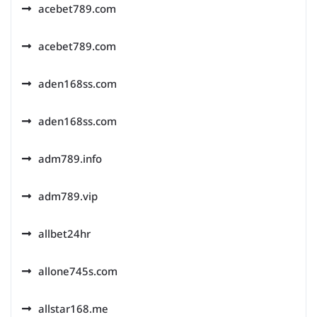
acebet789.com
acebet789.com
aden168ss.com
aden168ss.com
adm789.info
adm789.vip
allbet24hr
allone745s.com
allstar168.me