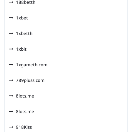
188betth
1xbet
1xbetth
1xbit
1xgameth.com
789pluss.com
8lots.me
8lots.me
918Kiss