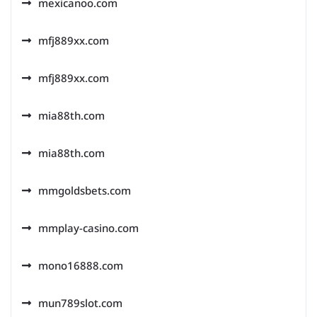
mexicanoo.com
mfj889xx.com
mfj889xx.com
mia88th.com
mia88th.com
mmgoldsbets.com
mmplay-casino.com
mono16888.com
mun789slot.com