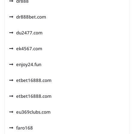
dr888
dr888bet.com
du2477.com
ek4567.com
enjoy24.fun
etbet16888.com
etbet16888.com
eu369clubs.com
faro168