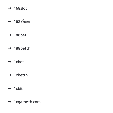
168slot
168สล็อต
188bet
188betth
1xbet
1xbetth
1xbit
1xgameth.com