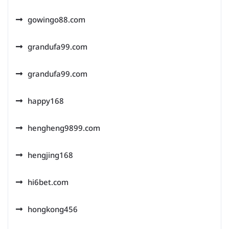
gowingo88.com
grandufa99.com
grandufa99.com
happy168
hengheng9899.com
hengjing168
hi6bet.com
hongkong456