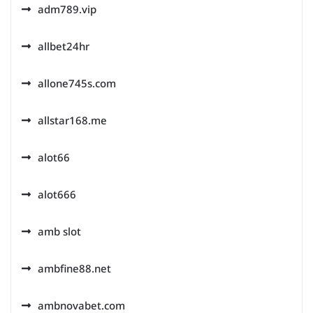
adm789.vip
allbet24hr
allone745s.com
allstar168.me
alot66
alot666
amb slot
ambfine88.net
ambnovabet.com