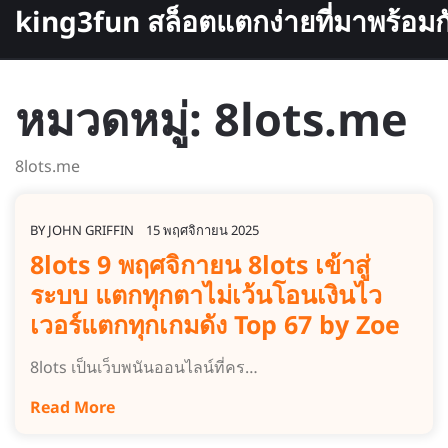
Skip
king3fun สล็อตแตกง่ายที่มาพร้อม
to
content
หมวดหมู่:
8lots.me
8lots.me
BY
JOHN GRIFFIN
15 พฤศจิกายน 2025
8lots 9 พฤศจิกายน 8lots เข้าสู่
ระบบ แตกทุกตาไม่เว้นโอนเงินไว
เวอร์แตกทุกเกมดัง Top 67 by Zoe
8lots เป็นเว็บพนันออนไลน์ที่คร…
Read More