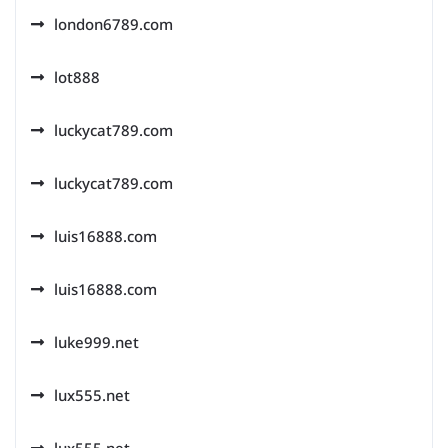
london6789.com
lot888
luckycat789.com
luckycat789.com
luis16888.com
luis16888.com
luke999.net
lux555.net
lux555.net