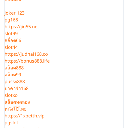
joker 123
pg168
https://jin55.net
slot99
สล็อต66
slot44
https://judhai168.co
https://bonus888.life
สล็อต888
สล็อต99
pussy888
บาคาร่า168
slotxo
สล็อตทดลอง
หนังโป๊ไทย
https://1xbetth.vip
pgslot