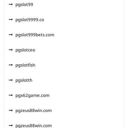
pgslot99
pgslot9999.co
pgslot999bets.com
pgslotceo
pgslotfish
pgslotth
pgx62game.com
pgzeus88win.com
pgzeus88win.com