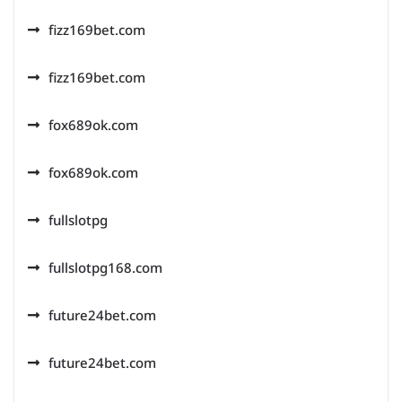
fizz169bet.com
fizz169bet.com
fox689ok.com
fox689ok.com
fullslotpg
fullslotpg168.com
future24bet.com
future24bet.com