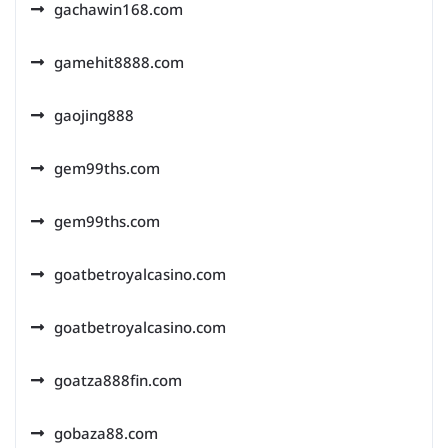
gachawin168.com
gamehit8888.com
gaojing888
gem99ths.com
gem99ths.com
goatbetroyalcasino.com
goatbetroyalcasino.com
goatza888fin.com
gobaza88.com