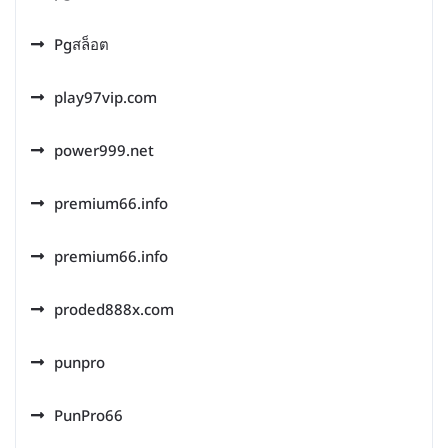
Pgสล็อต
play97vip.com
power999.net
premium66.info
premium66.info
proded888x.com
punpro
PunPro66