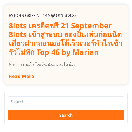
BY
JOHN GRIFFIN
14 พฤศจิกายน 2025
8lots เครดิตฟรี 21 September
8lots เข้าสู่ระบบ ลองปั่นเล่นก่อนนิด
เดียวฝากถอนออโต้เร็วเวอร์กำไรเข้า
รัวไม่พัก Top 46 by Marian
8lots เป็นเว็บไซต์พนันออนไลน์ค…
Read More