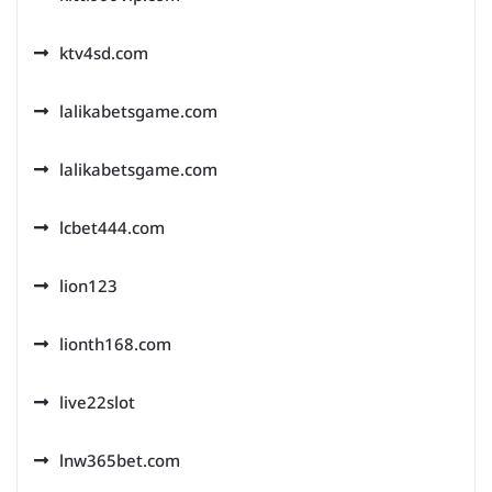
ktv4sd.com
lalikabetsgame.com
lalikabetsgame.com
lcbet444.com
lion123
lionth168.com
live22slot
lnw365bet.com