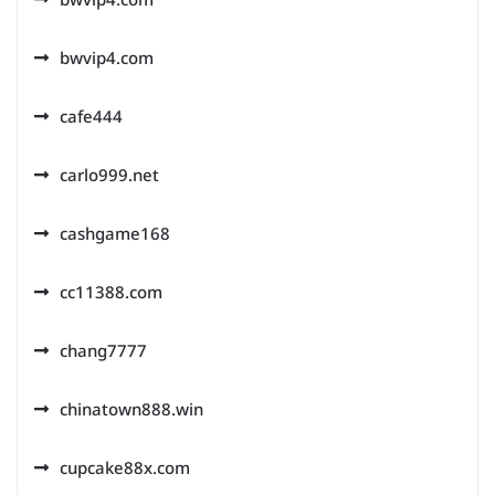
bwvip4.com
cafe444
carlo999.net
cashgame168
cc11388.com
chang7777
chinatown888.win
cupcake88x.com