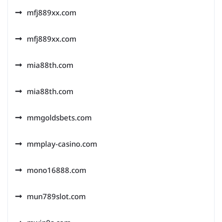
mfj889xx.com
mfj889xx.com
mia88th.com
mia88th.com
mmgoldsbets.com
mmplay-casino.com
mono16888.com
mun789slot.com