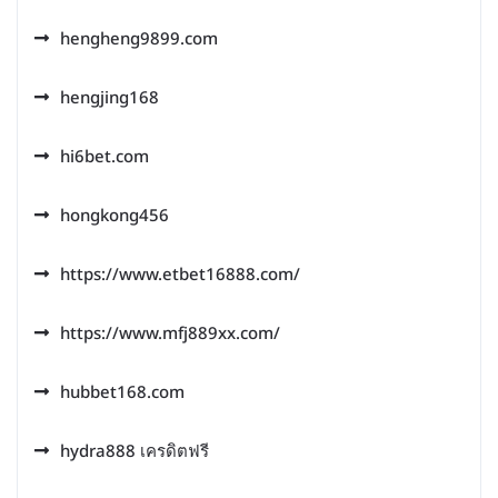
hengheng9899.com
hengjing168
hi6bet.com
hongkong456
https://www.etbet16888.com/
https://www.mfj889xx.com/
hubbet168.com
hydra888 เครดิตฟรี