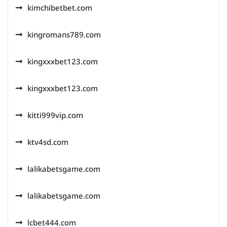
kimchibetbet.com
kingromans789.com
kingxxxbet123.com
kingxxxbet123.com
kitti999vip.com
ktv4sd.com
lalikabetsgame.com
lalikabetsgame.com
lcbet444.com