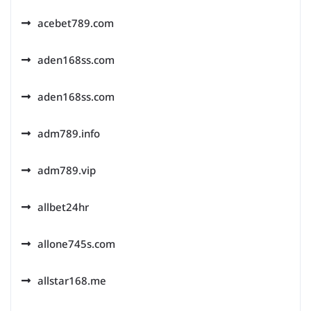
acebet789.com
aden168ss.com
aden168ss.com
adm789.info
adm789.vip
allbet24hr
allone745s.com
allstar168.me