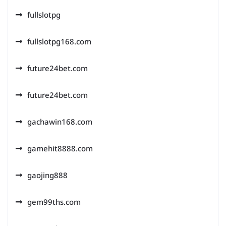
fullslotpg
fullslotpg168.com
future24bet.com
future24bet.com
gachawin168.com
gamehit8888.com
gaojing888
gem99ths.com