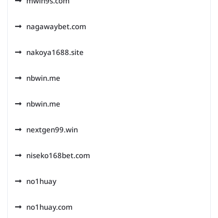
mwin9s.com
nagawaybet.com
nakoya1688.site
nbwin.me
nbwin.me
nextgen99.win
niseko168bet.com
no1huay
no1huay.com