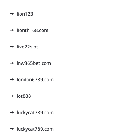
lion123
lionth168.com
live22slot
lnw365bet.com
london6789.com
lot888
luckycat789.com
luckycat789.com