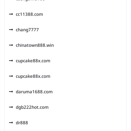
cc11388.com
chang7777
chinatown888.win
cupcake88x.com
cupcake88x.com
daruma1688.com
dgb222hot.com
dr888