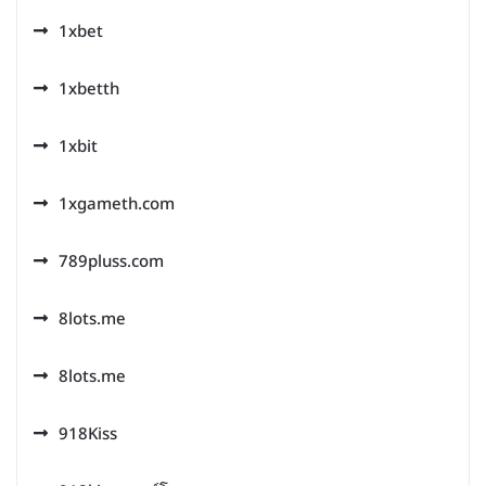
1xbet
1xbetth
1xbit
1xgameth.com
789pluss.com
8lots.me
8lots.me
918Kiss