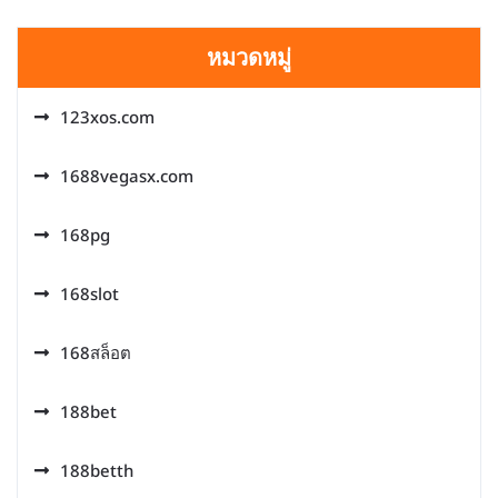
หมวดหมู่
123xos.com
1688vegasx.com
168pg
168slot
168สล็อต
188bet
188betth