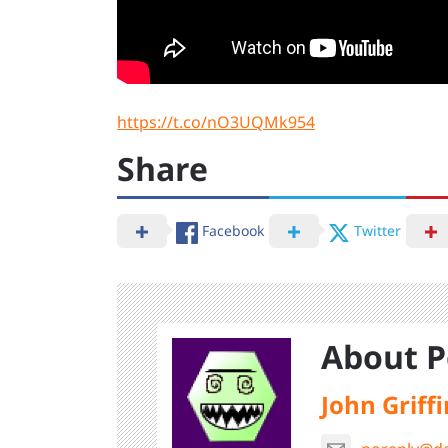
https://t.co/nO3UQMk954
Share
Facebook
Twitter
About P
John Griffi