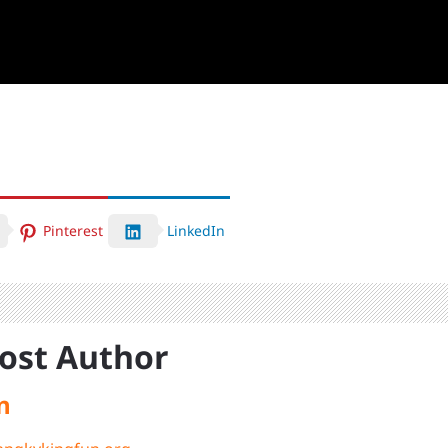
Pinterest
LinkedIn
ost Author
n