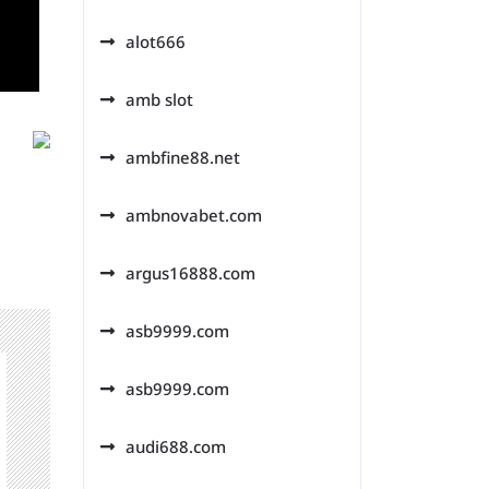
alot666
amb slot
ambfine88.net
ambnovabet.com
argus16888.com
asb9999.com
asb9999.com
audi688.com