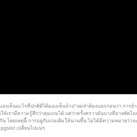
ามองเห็นอะไรที่ปกติมิได้มองเห็นบ้าง? ผมจำต้องบอกก่อนว่า การย้
ให้เรามีความรู้สึกว่าคุมเกมได้ แต่ว่าครั้งคราวมันบางทีอาจตัดโ
น โดยเหตุนี้ การอยู่กับเกมเดิมให้นานขึ้น ไม่ได้มีความหมายว่าจะ
pgslot เปลี่ยนไปแน่ๆ