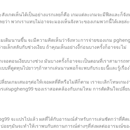
จะสังเกตเห็นได้เป็นอย่างแรกเลยก็คือ เกมแต่ละเกมจะมีฟีลและก็จั
ลยว่า พวกเราแทบไม่อาจจะมองเห็นจังหวะของเกมพวกนี้ได้เลยล่ะ
กับเกมเดิมนานขึ้น จะมีความคิดเห็นว่าจังหวะการจ่ายของเกม pgheng
่ายเล็กสลับกับช่วงเงียบ ถ้าคุณเห็นอย่างงี้ก่อนบางครั้งก็อาจจะไม่
ตอนเงียบบางช่วง มันบางครั้งก็อาจจะเป็นตอนที่เราสามารถทน
ีกแบบที่ดูดทุนไปยาวๆถ้าหากเล่นนานพอก็จะพบกับระยะนี้และรู้เรื่อ
่เปลี่ยนเกมเสมอๆต่อให้เจอผลที่ดีหรือไม่ดีก็ตาม เราจะเลิกโทษเกมง
การเล่นpgheng99 ของเราสอดคล้องกับเกมไหม การตัดสินใจเปลี่ยน 
pg99 จะแปรไปแล้ว ผลที่ได้กับอารมณ์สำหรับการเล่นชัดกว่าที่คิดเ
มบ่อยๆมันจะทำให้เราพบกับสถานการณ์ต่างๆที่ส่งผลต่ออารมณ์ข