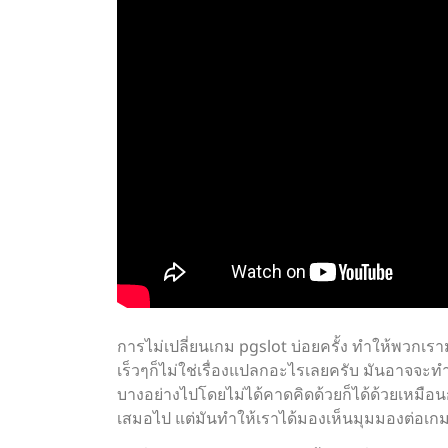
การไม่เปลี่ยนเกม pgslot บ่อยครั้ง ทำให้พวกเร
เร็วๆก็ไม่ใช่เรื่องแปลกอะไรเลยครับ มันอาจจะทำ
บางอย่างไปโดยไม่ได้คาดคิดด้วยก็ได้ด้วยเหมือนกั
เสมอไป แต่มันทำให้เราได้มองเห็นมุมมองต่อเกม