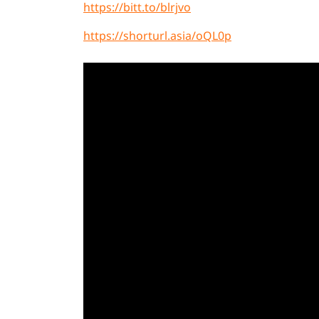
https://bitt.to/blrjvo
https://shorturl.asia/oQL0p