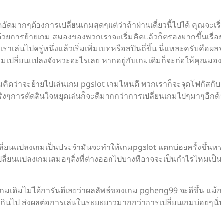
ดมากๆต้องการเปลี่ยนเกมสุดๆแต่ว่าถ้าผ่านเดี๋ยวนี้ไปได้ คุณจะเริ่
ีด้วยการย้ายเกม สมองของพวกเราจะเริ่มคิดแล้วก็ตรองมากขึ้นเรื่อ
ราเล่นไปครู่หนึ่งแล้วเริ่มเพิ่มเบทหรือสปินถี่ขึ้น นี่แหละครับคือผ
มเปลี่ยนแปลงจังหวะอะไรเลย หากอยู่กับเกมเดิมก็จะก่อให้คุณมอง
วามคิดว่าจะย้ายไปเล่นเกม pgslot เกมไหนดี พวกเราก็จะจุดโฟกัสกั
่ดีจริงๆการตัดสินใจหยุดเล่นก็จะดีมากกว่าการเปลี่ยนเกมไปๆมาๆอีกด
ปลี่ยนแปลงเกมเป็นประจำมันจะทำให้เกมpgslot แตกบ่อยครั้งขึ้นห
้เปลี่ยนแปลงเกมเสมอๆสิ่งที่ต่างออกไปบางทีอาจจะเป็นกำไรไหมเป็นก
เกมเดิมไม่ได้การันตีเลยว่าผลลัพธ์ของเกม pgheng99 จะดีขึ้น แม้ก
เกินไป ส่งผลต่อการเล่นในระยะยาวมากกว่าการเปลี่ยนเกมบ่อยๆนั่