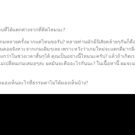
ที่ได้แตกต่างจากที่คิดไหมนะ?
เกมหลายครั้งมากแค่ไหนขอรับ? หลายท่านมักมีนิสัยคล้ายๆกันก็คือ
่าฝืนคอยจังหวะจากเกมเดิมๆเลย เพราะหวังว่าเกมใหม่จะแตกดีมากยิ่
ดียิ่งกว่าในช่วงเวลาสั้นๆได้ คุณเป็นอย่างนี้ไหมนะครับ? แล้วถ้าเกิดเ
บไม่เปลี่ยนเกมเสมอๆล่ะ ผลมันจะคืออะไรกันนะ? ในเนื้อหานี้ ผมจ
ามองเห็นอะไรที่ธรรมดาไม่ได้มองเห็นบ้าง?