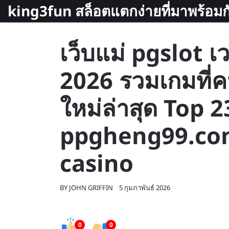
Skip
king3fun สล็อตแตกง่ายที่มาพร้อม
to
content
เว็บแม่ pgslot 
2026 รวมเกมที่ค
ใหม่ล่าสุด Top 
ppgheng99.com
casino
BY
JOHN GRIFFIN
5 กุมภาพันธ์ 2026
0
0