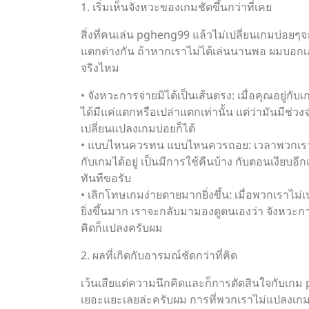
1. เริ่มเห็นจังหวะของเกมชัดขึ้นกว่าที่เคย
สิ่งที่คนเล่น pgheng99 แล้วไม่เปลี่ยนเกมบ่อยๆ
แตกต่างกัน ถ้าหากเราไม่ได้เล่นนานพอ ผมบอกเ
จริงไหม
• จังหวะการจ่ายมิได้เป็นเส้นตรง: เมื่อคุณอยู่
ได้มีแค่แตกหรือเปล่าแตกเท่านั้น แต่ว่ามันมีช่วงจ
เปลี่ยนแปลงเกมบ่อยก็ได้
• แบบไหนควรทน แบบไหนควรถอย: เวลาพวกเราเจอ
กับเกมได้อยู่ เป็นมีการใช้คืนบ้าง กับตอนเงียบอ
ทันทีขอรับ
• เลิกโทษเกมง่ายดายมากยิ่งขึ้น: เมื่อพวกเราไม
ยิ่งขึ้นมาก เราจะกลับมามองดูตนเองว่า จังหวะ
คิดก็แปลงครับผม
2. ผลที่เกิดกับอารมณ์ชัดกว่าที่คิด
เว้นเสียแต่ความนึกคิดและก็การตัดสินใจกับเกม 
เยอะแยะเลยล่ะครับผม การที่พวกเราไม่แปลงเก