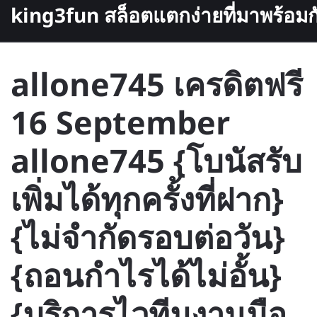
Skip
king3fun สล็อตแตกง่ายที่มาพร้อม
to
content
allone745 เครดิตฟรี
16 September
allone745 {โบนัสรับ
เพิ่มได้ทุกครั้งที่ฝาก}
{ไม่จำกัดรอบต่อวัน}
{ถอนกำไรได้ไม่อั้น}
{บริการไวทีมงานมือ