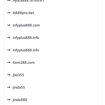
hydra888 เครดิตฟรี
ib888pro.bet
infyplus888.com
infyplus888.info
infyplus888.info
item388.com
jbo355
jinda55
jinda888