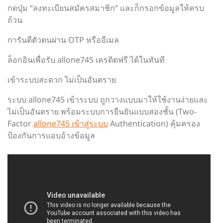
กดปุ่ม “ลงทะเบียนสมัครสมาชิก” และก็กรอกข้อมูลให้ครบ
ถ้วน
การันตีตัวตนผ่าน OTP หรืออีเมล
ล็อกอินเพื่อรับ allone745 เครดิตฟรี ได้ในทันที
เข้าระบบสะดวก ไม่เป็นอันตราย
ระบบ allone745 เข้าระบบ ถูกวางแบบมาให้ใช้งานง่ายและ
ไม่เป็นอันตราย พร้อมระบบการยืนยันแบบสองชั้น (Two-
Factor
allone745 เข้าสู่ระบบ
Authentication) คุ้มครอง
ป้องกันการแอบอ้างข้อมูล