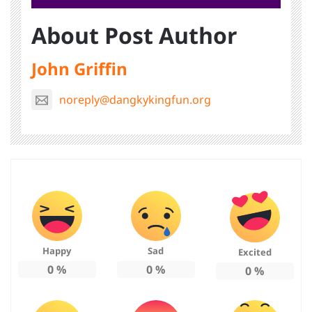
About Post Author
John Griffin
noreply@dangkykingfun.org
Happy
Sad
Excited
0
%
0
%
0
%