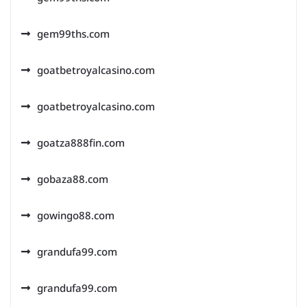
gem99ths.com
goatbetroyalcasino.com
goatbetroyalcasino.com
goatza888fin.com
gobaza88.com
gowingo88.com
grandufa99.com
grandufa99.com