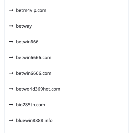
betm4vip.com
betway
betwin666
betwin6666.com
betwin6666.com
betworld369hot.com
bio285th.com
bluewin8888.info