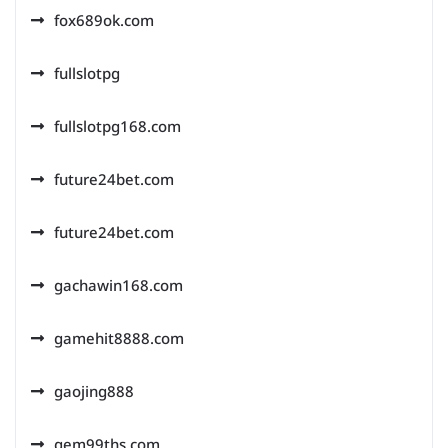
fox689ok.com
fullslotpg
fullslotpg168.com
future24bet.com
future24bet.com
gachawin168.com
gamehit8888.com
gaojing888
gem99ths.com