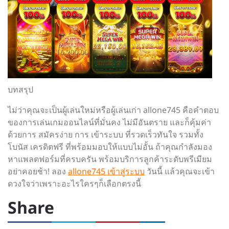
บทสรุป
ไม่ว่าคุณจะเป็นผู้เล่นใหม่หรือผู้เล่นเก่า allone745 คือคำตอบ
ของการเล่นเกมออนไลน์ที่มั่นคง ไม่มีอันตราย และก็คุ้มค่า
ด้วยการ สมัครง่าย การ เข้าระบบ ที่รวดเร็วทันใจ รวมทั้ง
โบนัส เครดิตฟรี ที่พร้อมมอบให้แบบไม่อั้น ถ้าคุณกำลังมอง
หาแพลตฟอร์มที่ครบครัน พร้อมบริการลูกค้าระดับพรีเมียม
อย่าคอยช้า! ลอง
allone745 เข้าสู่ระบบ
วันนี้ แล้วคุณจะเข้า
ดวงใจว่าเพราะอะไรใครๆก็เลือกตรงนี้
Share