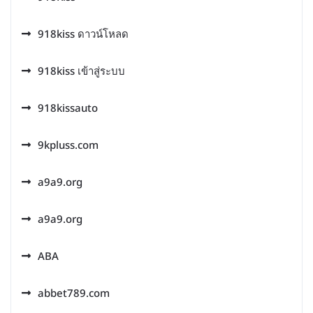
918kiss ดาวน์โหลด
918kiss เข้าสู่ระบบ
918kissauto
9kpluss.com
a9a9.org
a9a9.org
ABA
abbet789.com