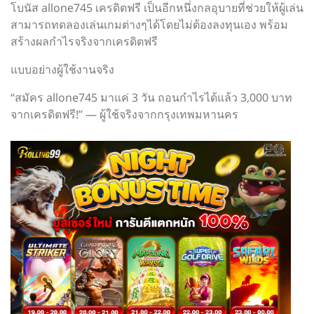
โบนัส allone745 เครดิตฟรี เป็นอีกหนึ่งกลอุบายที่ช่วยให้ผู้เล่น
สามารถทดลองเล่นเกมต่างๆได้โดยไม่ต้องลงทุนเอง พร้อม
สร้างผลกำไรจริงจากเครดิตฟรี
แบบอย่างผู้ใช้งานจริง
“สมัคร allone745 มาแค่ 3 วัน ถอนกำไรได้แล้ว 3,000 บาท
จากเครดิตฟรี!” — ผู้ใช้จริงจากกรุงเทพมหานคร