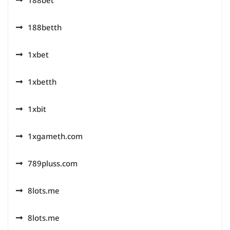
188betth
1xbet
1xbetth
1xbit
1xgameth.com
789pluss.com
8lots.me
8lots.me