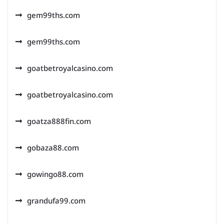
gem99ths.com
gem99ths.com
goatbetroyalcasino.com
goatbetroyalcasino.com
goatza888fin.com
gobaza88.com
gowingo88.com
grandufa99.com