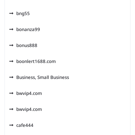
bng55
bonanza99
bonus888
boonlert1688.com
Business, Small Business
bwvip4.com
bwvip4.com
cafe444