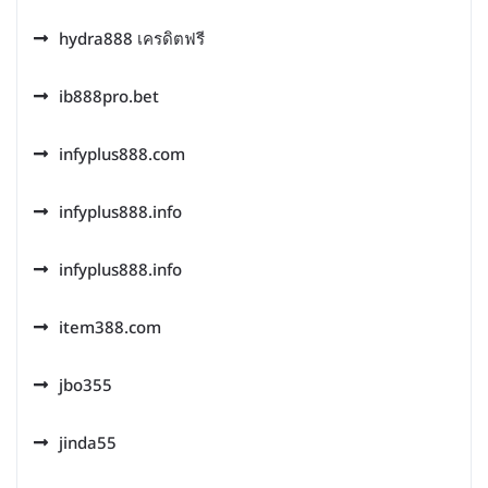
hydra888 เครดิตฟรี
ib888pro.bet
infyplus888.com
infyplus888.info
infyplus888.info
item388.com
jbo355
jinda55