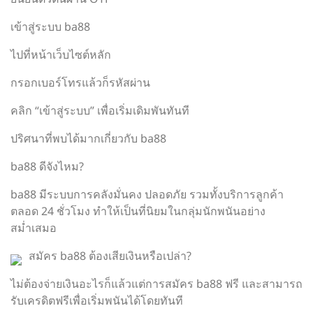
เข้าสู่ระบบ ba88
ไปที่หน้าเว็บไซต์หลัก
กรอกเบอร์โทรแล้วก็รหัสผ่าน
คลิก “เข้าสู่ระบบ” เพื่อเริ่มเดิมพันทันที
ปริศนาที่พบได้มากเกี่ยวกับ ba88
ba88 ดีจังไหม?
ba88 มีระบบการคลังมั่นคง ปลอดภัย รวมทั้งบริการลูกค้า
ตลอด 24 ชั่วโมง ทำให้เป็นที่นิยมในกลุ่มนักพนันอย่าง
สม่ำเสมอ
สมัคร ba88 ต้องเสียเงินหรือเปล่า?
ไม่ต้องจ่ายเงินอะไรก็แล้วแต่การสมัคร ba88 ฟรี และสามารถ
รับเครดิตฟรีเพื่อเริ่มพนันได้โดยทันที