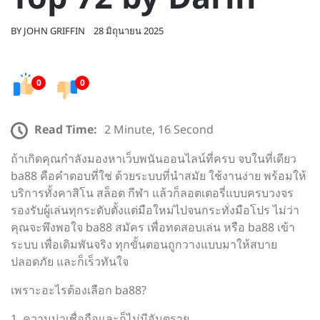
BY
JOHN GRIFFIN
28 มิถุนายน 2025
0
0
Read Time:
2 Minute, 16 Second
ถ้าเกิดคุณกำลังมองหาเว็บพนันออนไลน์ที่ครบ จบในที่เดียว
ba88 คือคำตอบที่ใช่ ด้วยระบบที่นำสมัย ใช้งานง่าย พร้อมให้
บริการทั้งคาสิโน สล็อต กีฬา แล้วก็ลอตเตอรี่แบบครบวงจร
รองรับผู้เล่นทุกระดับตั้งแต่มือใหม่ไปจนกระทั่งมือโปร ไม่ว่า
คุณจะพึงพอใจ ba88 สมัคร เพื่อทดสอบเล่น หรือ ba88 เข้า
ระบบ เพื่อเดิมพันจริง ทุกขั้นตอนถูกวางแบบมาให้สบาย
ปลอดภัย และก็เร็วทันใจ
เพราะอะไรต้องเลือก ba88?
1. ความน่าเชื่อถือและก็ไม่มีอันตราย