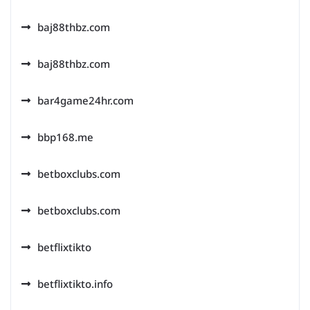
baj88thbz.com
baj88thbz.com
bar4game24hr.com
bbp168.me
betboxclubs.com
betboxclubs.com
betflixtikto
betflixtikto.info