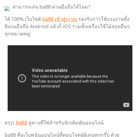
สามารถเล่น ba88 ผ่านมือถือได้ไหม?
ได้ 100% เว็บไซต์
ba88 เข้าสู่ระบบ
รองรับการใช้แรงงานทั้ง
ยังบนมือถือ Android แล้วก็ iOS รวมทั้งเครื่องใช้ไม้สอยอื่นๆ
ทุกหมวดหมู่
สรุป:
ba88
ลู่ทางที่ใช่สำหรับนักเดิมพันออนไลน์
ba88 คือเว็บพนันออนไลน์ที่ตอบโจทย์ผู้เล่นทุกกรุ๊ป ด้วย