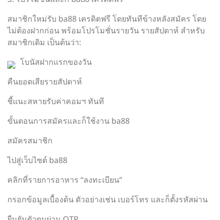
สมาชิกใหม่รับ ba88 เครดิตฟรี โดยทันทีข้างหลังสมัคร โดย
ไม่ต้องฝากก่อน พร้อมโปรโมชั่นรายวัน รายสัปดาห์ สำหรับ
สมาชิกเดิม เป็นต้นว่า:
โบนัสฝากแรกของวัน
คืนยอดเสียรายสัปดาห์
ชี้แนะสหายรับค่าคอมฯ ทันที
ขั้นตอนการสมัครและก็ใช้งาน ba88
สมัครสมาชิก
ไปสู่เว็บไซต์ ba88
คลิกที่รายการอาหาร “ลงทะเบียน”
กรอกข้อมูลเบื้องต้น ตัวอย่างเช่น เบอร์โทร และก็ตั้งรหัสผ่าน
ยืนยันตัวตนผ่าน OTP