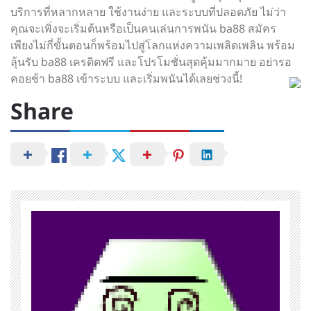
บริการที่หลากหลาย ใช้งานง่าย และระบบที่ปลอดภัย ไม่ว่า
คุณจะเพิ่งจะเริ่มต้นหรือเป็นคนเล่นการพนัน ba88 สมัคร
เพียงไม่กี่ขั้นตอนก็พร้อมไปสู่โลกแห่งความเพลิดเพลิน พร้อม
ลุ้นรับ ba88 เครดิตฟรี และโปรโมชั่นสุดคุ้มมากมาย อย่ารอ
คอยช้า ba88 เข้าระบบ และเริ่มพนันได้เลยช่วงนี้!
Share