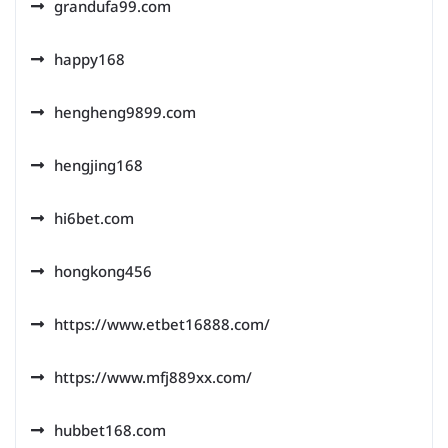
grandufa99.com
happy168
hengheng9899.com
hengjing168
hi6bet.com
hongkong456
https://www.etbet16888.com/
https://www.mfj889xx.com/
hubbet168.com