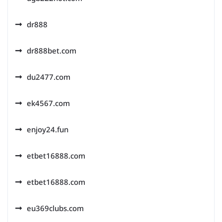
dr888
dr888bet.com
du2477.com
ek4567.com
enjoy24.fun
etbet16888.com
etbet16888.com
eu369clubs.com