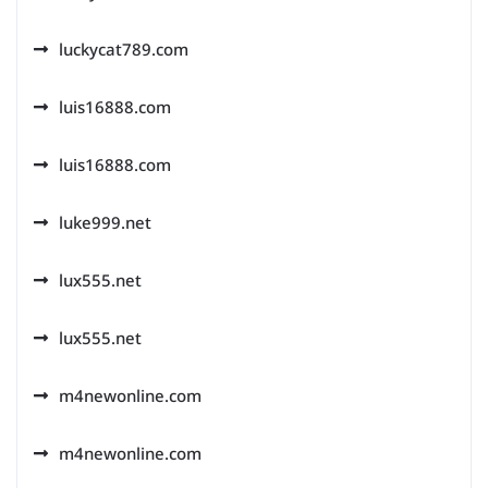
luckycat789.com
luis16888.com
luis16888.com
luke999.net
lux555.net
lux555.net
m4newonline.com
m4newonline.com