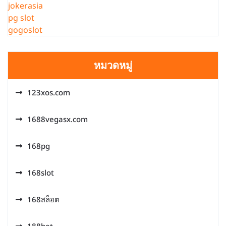
jokerasia
pg slot
gogoslot
หมวดหมู่
123xos.com
1688vegasx.com
168pg
168slot
168สล็อต
188bet