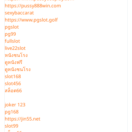
https://pussy888win.com
sexybaccarat
https://www.pgslot.golf
pgslot
pg99
fullslot
live22slot
หนังชนโรง
ดูหนังฟรี
ดูหนังชนโรง
slot168
slot456
สล็อต66
joker 123
pg168
https://jin55.net
slot99