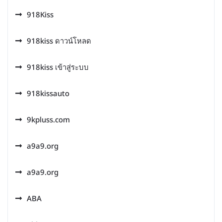
918Kiss
918kiss ดาวน์โหลด
918kiss เข้าสู่ระบบ
918kissauto
9kpluss.com
a9a9.org
a9a9.org
ABA