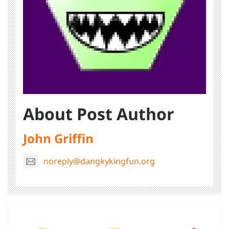
About Post Author
John Griffin
noreply@dangkykingfun.org