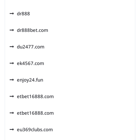
dr888
dr888bet.com
du2477.com
ek4567.com
enjoy24.fun
etbet16888.com
etbet16888.com
eu369clubs.com