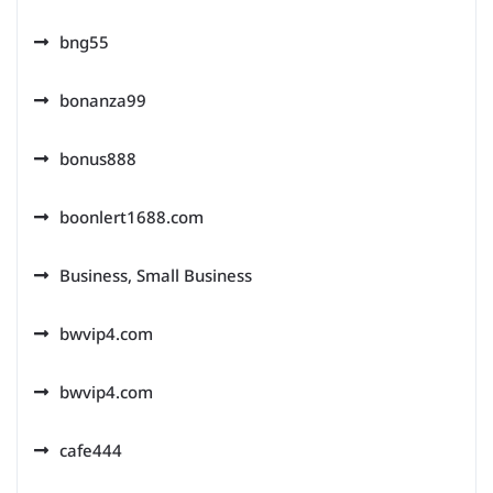
bng55
bonanza99
bonus888
boonlert1688.com
Business, Small Business
bwvip4.com
bwvip4.com
cafe444