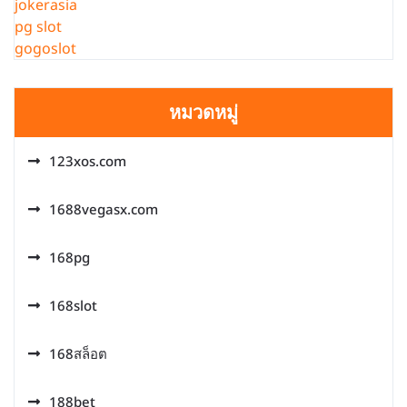
jokerasia
pg slot
gogoslot
หมวดหมู่
123xos.com
1688vegasx.com
168pg
168slot
168สล็อต
188bet