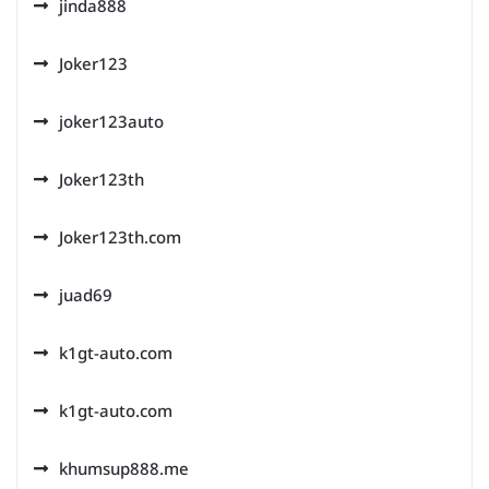
jinda888
Joker123
joker123auto
Joker123th
Joker123th.com
juad69
k1gt-auto.com
k1gt-auto.com
khumsup888.me