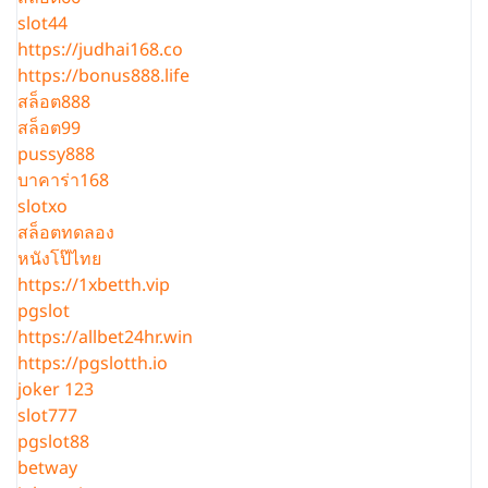
slot44
https://judhai168.co
https://bonus888.life
สล็อต888
สล็อต99
pussy888
บาคาร่า168
slotxo
สล็อตทดลอง
หนังโป๊ไทย
https://1xbetth.vip
pgslot
https://allbet24hr.win
https://pgslotth.io
joker 123
slot777
pgslot88
betway