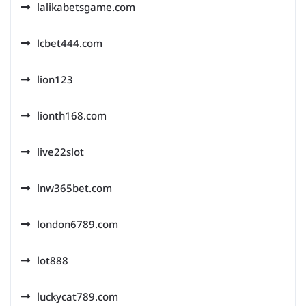
lalikabetsgame.com
lcbet444.com
lion123
lionth168.com
live22slot
lnw365bet.com
london6789.com
lot888
luckycat789.com