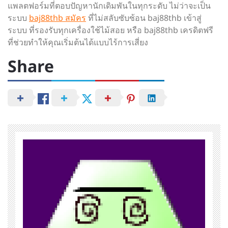
แพลตฟอร์มที่ตอบปัญหานักเดิมพันในทุกระดับ ไม่ว่าจะเป็น
ระบบ
baj88thb สมัคร
ที่ไม่สลับซับซ้อน baj88thb เข้าสู่
ระบบ ที่รองรับทุกเครื่องใช้ไม้สอย หรือ baj88thb เครดิตฟรี
ที่ช่วยทำให้คุณเริ่มต้นได้แบบไร้การเสี่ยง
Share