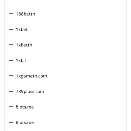
188betth
1xbet
1xbetth
1xbit
1xgameth.com
789pluss.com
8lots.me
8lots.me