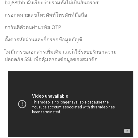
baj88thb นั้นเรียบง่ายรวมทั้งไม่เป็นอันตราย:
กรอกหมายเลขโทรศัพท์โทรศัพท์มือถือ
การันตีตัวตนผ่านรหัส OTP
ตั้งค่ารหัสผ่านและก็กรอกข้อมูลบัญชี
ไม่มีการขอเอกสารเพิ่มเติม และก็ใช้ระบบรักษาความ
ปลอดภัย SSL เพื่อคุ้มครองข้อมูลของสมาชิก