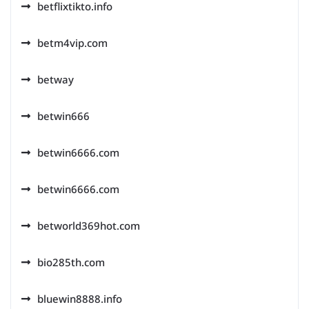
betflixtikto.info
betm4vip.com
betway
betwin666
betwin6666.com
betwin6666.com
betworld369hot.com
bio285th.com
bluewin8888.info