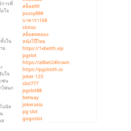
ิการที่
สล็อต99
ื่อใจ
pussy888
บาคาร่า168
slotxo
สล็อตทดลอง
ทั้งใน
หนังโป๊ไทย
วาม
https://1xbetth.vip
pgslot
https://allbet24hr.win
ละ
https://pgslotth.io
จับใจ
joker 123
เช่น
slot777
ากไพ่นก
pgslot88
betway
jokerasia
ะโบนัส
pg slot
็น
gogoslot
กาส