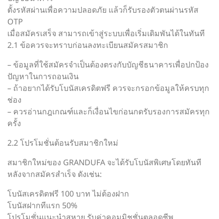
ตั้งรหัสผ่านเพื่อความปลอดภัย แล้วก็รับรองตัวตนผ่านรหัส
OTP
เมื่อสมัครเสร็จ สามารถเข้าสู่ระบบเพื่อเริ่มเดิมพันได้ในทันที
2.1 ข้อควรจะทราบก่อนลงทะเบียนสมัครสมาชิก
– ข้อมูลที่ใช้สมัครจำเป็นต้องตรงกับบัญชีธนาคารเพื่อปกป้อง
ปัญหาในการถอนเงิน
– ถ้าอยากได้รับโบนัสเครดิตฟรี ควรจะกรอกข้อมูลให้ครบทุก
ช่อง
– ควรอ่านกฎเกณฑ์และก็เงื่อนไขก่อนกดรับรองการสมัครทุก
ครั้ง
2.2 โปรโมชั่นต้อนรับสมาชิกใหม่
สมาชิกใหม่ของ GRANDUFA จะได้รับโบนัสพิเศษโดยทันที
หลังจากสมัครสำเร็จ ดังเช่น:
โบนัสเครดิตฟรี 100 บาท ไม่ต้องฝาก
โบนัสฝากทีแรก 50%
โปรโมชั่นแนะนำสหาย รับค่าคอมมิชชั่นตลอดชีพ