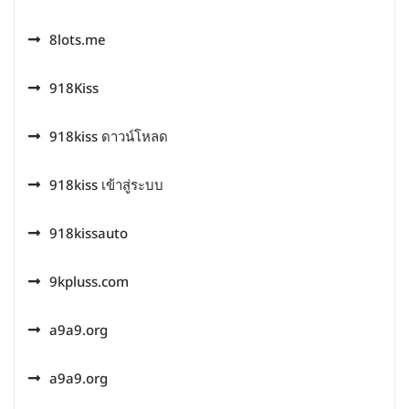
8lots.me
918Kiss
918kiss ดาวน์โหลด
918kiss เข้าสู่ระบบ
918kissauto
9kpluss.com
a9a9.org
a9a9.org