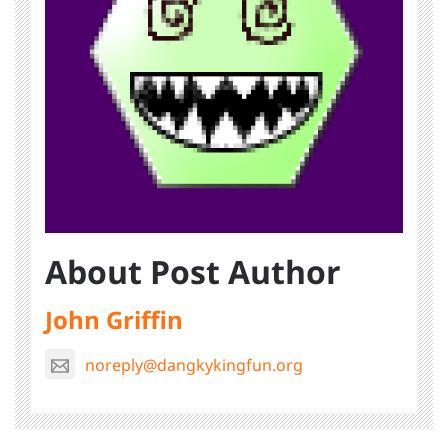
About Post Author
John Griffin
noreply@dangkykingfun.org