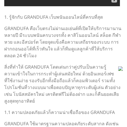
1. รู้จักกับ GRANDUFA เว็บพนันออนไลน์ที่ครบที่สุด
GRANDUFA คือเว็บตรงไม่ผ่านเอเย่นต์ที่เปิดให้บริการมานาน
หลายปี มีระบบพนันครบวงจรทั้ง คาสิโนออนไลน์ สล็อต กีฬา
หวย และอีสปอร์ต โดยจุดแข็งคือความเสถียรของระบบ การ
ฝากถอนออโต้ที่เร็วทันใจ แล้วก็ทีมดูแลลูกค้าที่ให้บริการ
ตลอด 24 ชั่วโมง
สิ่งที่ทำให้ GRANDUFA โดดเด่นกว่าคู่ปรับเป็นความรู้
ความเข้าใจในการกระทำผู้เล่นสมัยใหม่ ด้วยอินเทอร์เฟซ
ที่ใช้งานง่าย รองรับอีกทั้งมือถือแล้วก็คอมพิวเตอร์ รวมทั้ง
โปรโมชั่นที่วางแบบมาเพื่อตอบปัญหาทุกระดับผู้เล่น ตัวอย่าง
เช่น โบนัสสมัครใหม่ เครดิตฟรีไม่ต้องฝาก และก็คืนยอดเสีย
สูงสุดทุกอาทิตย์
1.1 ความปลอดภัยแล้วก็ความน่าเชื่อถือของ GRANDUFA
GRANDUFA ใช้มาตรฐานความปลอดภัยระดับสากล ดังเช่น