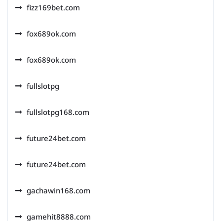
fizz169bet.com
fox689ok.com
fox689ok.com
fullslotpg
fullslotpg168.com
future24bet.com
future24bet.com
gachawin168.com
gamehit8888.com