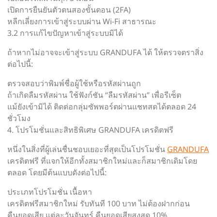
เปิดการยืนยันตัวตนสองขั้นตอน (2FA)
หลีกเลี่ยงการเข้าสู่ระบบผ่าน Wi-Fi สาธารณะ
3.2 การแก้ไขปัญหาเข้าสู่ระบบมิได้
ถ้าหากไม่อาจจะเข้าสู่ระบบ GRANDUFA ได้ ให้ตรวจตราสิ่ง
ต่อไปนี้:
ตรวจสอบว่าพิมพ์ชื่อผู้ใช้หรือรหัสผ่านถูก
ถ้าเกิดลืมรหัสผ่าน ใช้ฟังก์ชัน “ลืมรหัสผ่าน” เพื่อรีเซ็ต
แม้ยังเข้ามิได้ ติดต่อกลุ่มซัพพอร์ตผ่านแชทสดได้ตลอด 24
ชั่วโมง
4. โปรโมชั่นและสิทธิพิเศษ GRANDUFA เครดิตฟรี
หนึ่งในสิ่งที่ผู้เล่นชื่นชอบเยอะที่สุดเป็นโปรโมชั่น
GRANDUFA
เครดิตฟรี ที่แจกให้อีกทั้งสมาชิกใหม่และก็สมาชิกเดิมโดย
ตลอด โดยมีต้นแบบดังต่อไปนี้:
ประเภทโปรโมชั่น เนื้อหา
เครดิตฟรีสมาชิกใหม่ รับทันที 100 บาท ไม่ต้องฝากก่อน
คืนยอดเสีย แต่ละวันจันทร์ คืนยอดเสียสูงสุด 10%