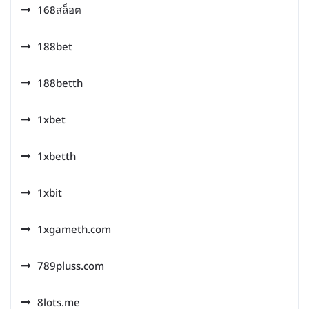
168สล็อต
188bet
188betth
1xbet
1xbetth
1xbit
1xgameth.com
789pluss.com
8lots.me