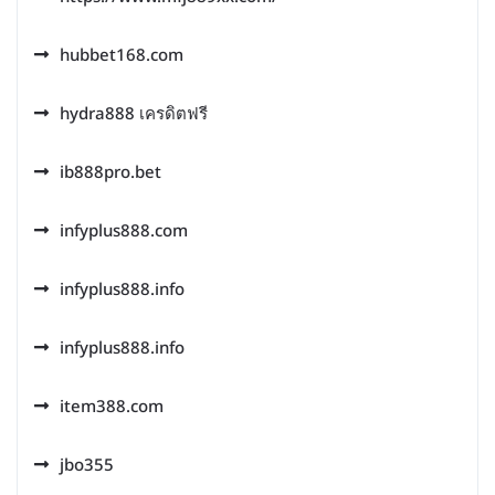
hubbet168.com
hydra888 เครดิตฟรี
ib888pro.bet
infyplus888.com
infyplus888.info
infyplus888.info
item388.com
jbo355