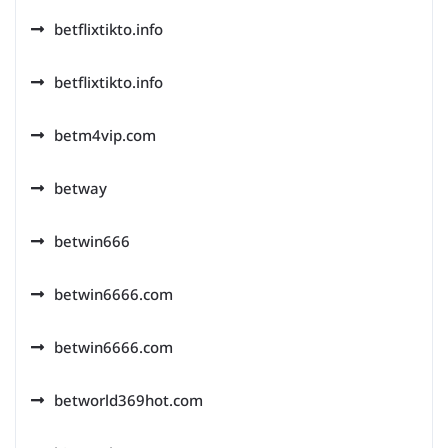
betflixtikto.info
betflixtikto.info
betm4vip.com
betway
betwin666
betwin6666.com
betwin6666.com
betworld369hot.com