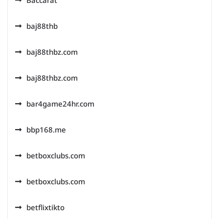
Baccarat
baj88thb
baj88thbz.com
baj88thbz.com
bar4game24hr.com
bbp168.me
betboxclubs.com
betboxclubs.com
betflixtikto