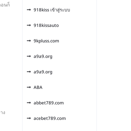
ถอนก็
918kiss เข้าสู่ระบบ
918kissauto
9kpluss.com
a9a9.org
a9a9.org
ABA
abbet789.com
่าง
acebet789.com