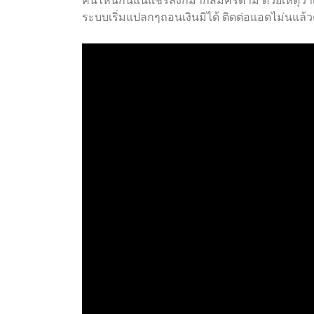
ระบบเริ่มแปลกๆถอนเงินมิได้ ติดต่อแอดไม่นแล