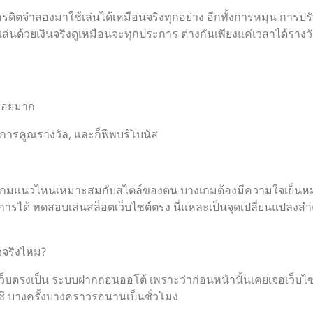
ิตจำลองมาใช้เล่นได้เหมือนจริงทุกอย่าง อีกทั้งการหมุน การปร
เล่นด้วยเงินจริงดูเหมือนจะทุกประการ ต่างกันเพียงแค่เวลาได้รางว
บ่อยมาก
, การคูณรางวัล, และก็ฟีพบร์โบนัส
่าเกมแนวไหนเหมาะสมกับสไตล์ของตน บางเกมต้องมีความใจเย็นห
 การได้ ทดสอบเล่นสล็อตเว็บไซต์ตรง นี่แหละเป็นจุดเปลี่ยนแปลงสำค
จริงไหม?
t เว็บตรงเป็น ระบบฝากถอนออโต้ เพราะว่าก่อนหน้านั้นเคยเจอเว็บไซต
ญชี บางครั้งบางคราวรอนานเป็นชั่วโมง