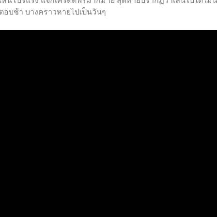
้วตอบช้า บางคราวหายไปเป็นวันๆ