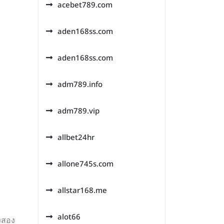
acebet789.com
aden168ss.com
aden168ss.com
adm789.info
adm789.vip
allbet24hr
allone745s.com
allstar168.me
alot66
้งสอง