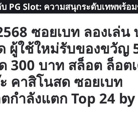
กับ PG Slot: ความสนุกระดับเทพพร้อ
 2568 ซอยเบท ลองเล่น 
สุด ผู้ใช้ใหม่รับของขวัญ 
ิด 300 บาท สล็อต ล็อต
โต๊ะ คาสิโนสด ซอยเบท
อตกำลังแตก Top 24 by