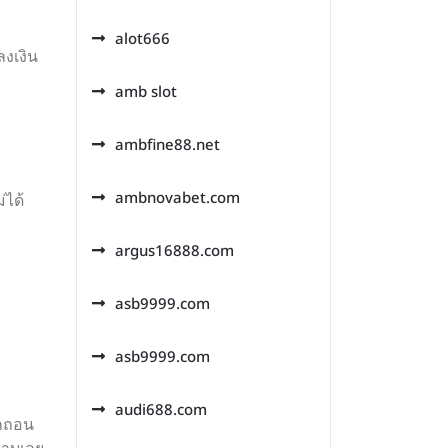
alot666
ลงเงิน
amb slot
ambfine88.net
ambnovabet.com
่ได้
argus16888.com
asb9999.com
asb9999.com
audi688.com
ากถอน
ราบเลย