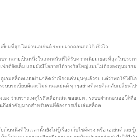
เยี่ยมที่สุด ไม่ผ่านเอเย่นต์ ระบบฝากถอนออโต้ เร็วไว
เบท กลายเป็นหนึ่งในเกมพนันที่ได้รับความนิยมเยอะที่สุดในประเ
อฟเฟกต์จัดเต็ม แถมยังมีโอกาสได้รางวัลใหญ่แบบไม่ต้องลงทุนมาก
ี่มองดูเกมสล็อตแบบผ่านๆคิดว่าเพียงแค่หมุนๆแล้วจบ แต่ว่าพอใช้ได้
ีระบบระเบียบดีและไม่ผ่านเอเย่นต์ ทุกๆอย่างที่เคยคิดกลับเปลี่ยน
เอง ว่าเพราะเหตุไรถึงเลือกเล่น ซอยเบท , ระบบฝากถอนออโต้ดีอย
นถึงสำคัญมากสำหรับคนที่ต้องการเริ่มเล่นสล็อต
นึ่งที่ในเวลานั้นยังไม่รู้เรื่อง เว็บไซต์ตรง หรือ เอเย่นต์ เลย รู้แ
าเห็นโปรแรง แจกเครดิตฟรีมากมาย สุดท้ายปรากฏว่าเล่นไปได้ไม่