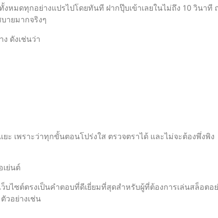
 ทั้งหมดทุกอย่างแปรไปโดยทันที ฝากปุ๊บเข้าเลยในไม่ถึง 10 วินาที 
ี สบายมากจริงๆ
ง ดังเช่นว่า
อะแยะ เพราะว่าทุกขั้นตอนโปร่งใส ตรวจตราได้ และไม่จะต้องพึ่งพิง
เย่นต์
ไซต์ตรงเป็นคำตอบที่ดีเยี่ยมที่สุดสำหรับผู้ที่ต้องการเล่นสล็อตอย
ตัวอย่างเช่น