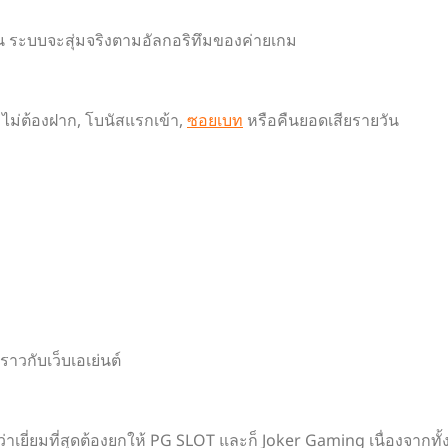
น ระบบจะสุ่มจริงตามอัลกอริทึมของค่ายเกม
 ไม่ต้องฝาก, โบนัสแรกเข้า,
ซอยเบท
หรือคืนยอดเสียรายวัน
วกับเว็บเอเย่นต์
่าเยี่ยมที่สุดต้องยกให้ PG SLOT และก็ Joker Gaming เนื่องจากทั