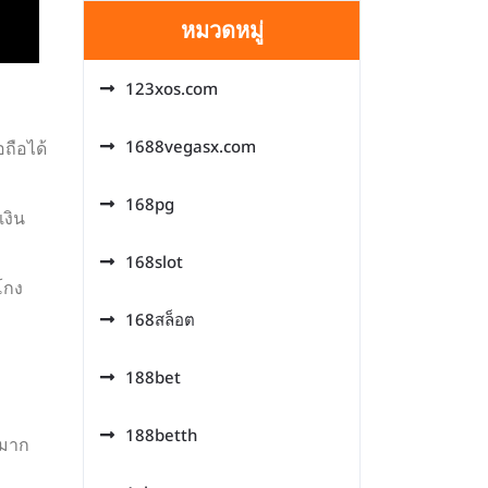
หมวดหมู่
123xos.com
1688vegasx.com
อถือได้
168pg
เงิน
168slot
อโกง
168สล็อต
188bet
188betth
นมาก