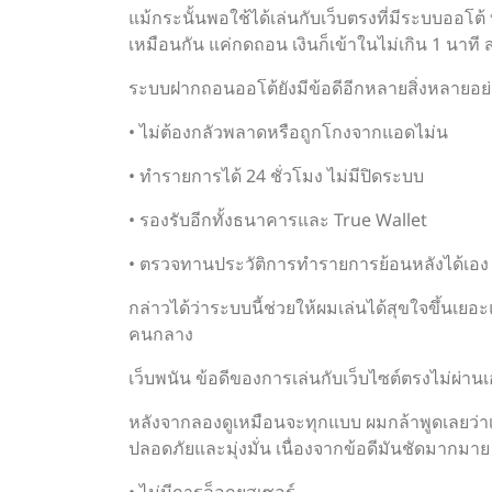
แม้กระนั้นพอใช้ได้เล่นกับเว็บตรงที่มีระบบออโต้
เหมือนกัน แค่กดถอน เงินก็เข้าในไม่เกิน 1 นาท
ระบบฝากถอนออโต้ยังมีข้อดีอีกหลายสิ่งหลายอย่า
• ไม่ต้องกลัวพลาดหรือถูกโกงจากแอดไม่น
• ทำรายการได้ 24 ชั่วโมง ไม่มีปิดระบบ
• รองรับอีกทั้งธนาคารและ True Wallet
• ตรวจทานประวัติการทำรายการย้อนหลังได้เอง
กล่าวได้ว่าระบบนี้ช่วยให้ผมเล่นได้สุขใจขึ้นเย
คนกลาง
เว็บพนัน ข้อดีของการเล่นกับเว็บไซต์ตรงไม่ผ่านเอ
หลังจากลองดูเหมือนจะทุกแบบ ผมกล้าพูดเลยว่าเว็บ
ปลอดภัยและมุ่งมั่น เนื่องจากข้อดีมันชัดมากมาย 
• ไม่มีการล็อกยูสเซอร์