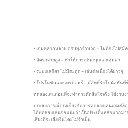
• เกมหลากหลาย ครบทุกจำพวก – ไม่ต้องไปสมัค
• อัตราจ่ายสูง – ทำให้การเล่นสนุกและคุ้มค่า
• ระบบเสถียร ไม่มีสะดุด – เล่นต่อเนื่องได้ยาวๆ
• โปรโมชั่นและเครดิตฟรี – มีสิทธิ์รับโบนัสทันที
ทดลองเล่นก่อนที่จะทำการตัดสินใจจริง ใช้งานง่า
ประสบการณ์ตรงเกี่ยวกับการทดลองเล่นเกมสล็อต
ได้ทดสอบเล่นก่อนนับว่าเป็นประเด็นหลักมากมาย 
เสี่ยงที่จะเสียเงินโดยไม่จำเป็น