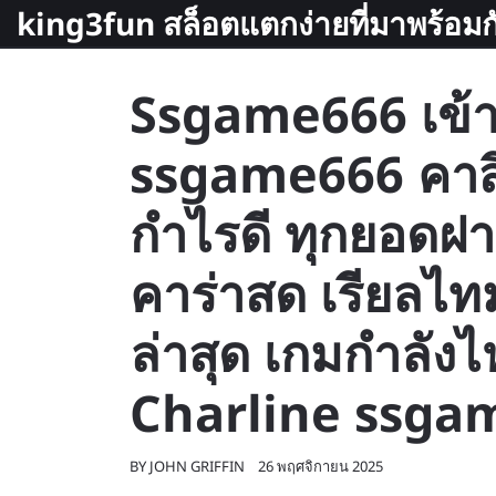
Skip
king3fun สล็อตแตกง่ายที่มาพร้อม
to
content
Ssgame666 เข้า
ssgame666 คาสิ
กำไรดี ทุกยอดฝา
คาร่าสด เรียลไท
ล่าสุด เกมกำลัง
Charline ssga
BY
JOHN GRIFFIN
26 พฤศจิกายน 2025