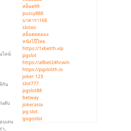
สล็อต99
pussy888
บาคาร่า168
slotxo
สล็อตทดลอง
หนังโป๊ไทย
https://1xbetth.vip
นไลน์
pgslot
https://allbet24hr.win
https://pgslotth.io
joker 123
slot777
้กัน
pgslot88
betway
ันดับ
jokerasia
pg slot
gogoslot
อบเล่น
่า,