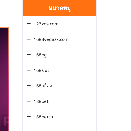
หมวดหมู่
123xos.com
1688vegasx.com
168pg
168slot
168สล็อต
188bet
188betth