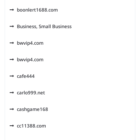
boonlert1688.com
Business, Small Business
bwvip4.com
bwvip4.com
cafe444
carlo999.net
cashgame168
cc11388.com