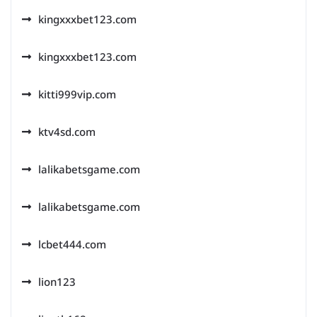
kingxxxbet123.com
kingxxxbet123.com
kitti999vip.com
ktv4sd.com
lalikabetsgame.com
lalikabetsgame.com
lcbet444.com
lion123