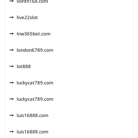
lionth168.com
live22slot
lnw365bet.com
london6789.com
lot888
luckycat789.com
luckycat789.com
luis16888.com
luis16888.com