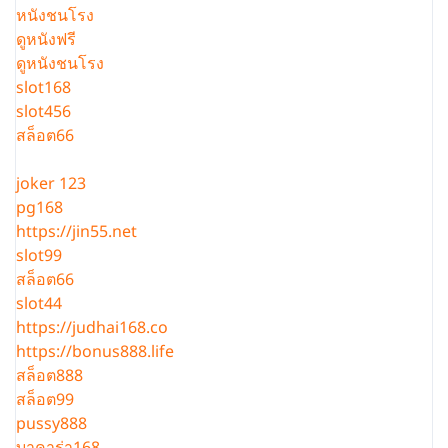
หนังชนโรง
ดูหนังฟรี
ดูหนังชนโรง
slot168
slot456
สล็อต66
joker 123
pg168
https://jin55.net
slot99
สล็อต66
slot44
https://judhai168.co
https://bonus888.life
สล็อต888
สล็อต99
pussy888
บาคาร่า168