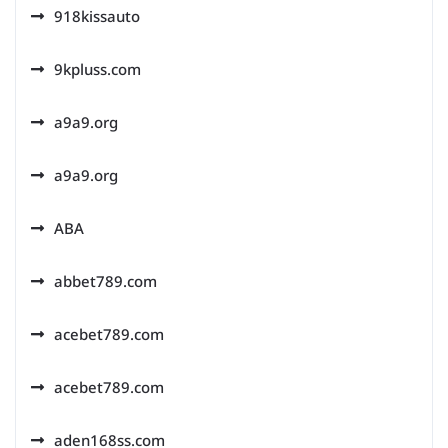
918kissauto
9kpluss.com
a9a9.org
a9a9.org
ABA
abbet789.com
acebet789.com
acebet789.com
aden168ss.com