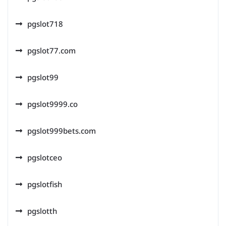
pgslot718
pgslot77.com
pgslot99
pgslot9999.co
pgslot999bets.com
pgslotceo
pgslotfish
pgslotth