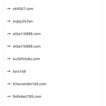
ek4567.com
enjoy24.fun
etbet16888.com
etbet16888.com
eu369clubs.com
faro168
fcharoenkit168.com
finfinbet789.com