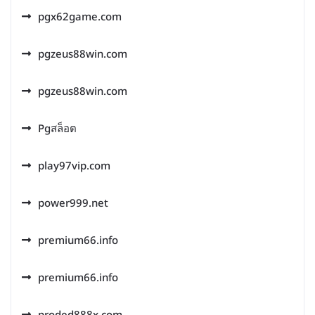
pgx62game.com
pgzeus88win.com
pgzeus88win.com
Pgสล็อต
play97vip.com
power999.net
premium66.info
premium66.info
proded888x.com