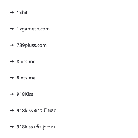
1xbit
1xgameth.com
789pluss.com
8lots.me
8lots.me
918Kiss
918kiss ดาวน์โหลด
918kiss เข้าสู่ระบบ