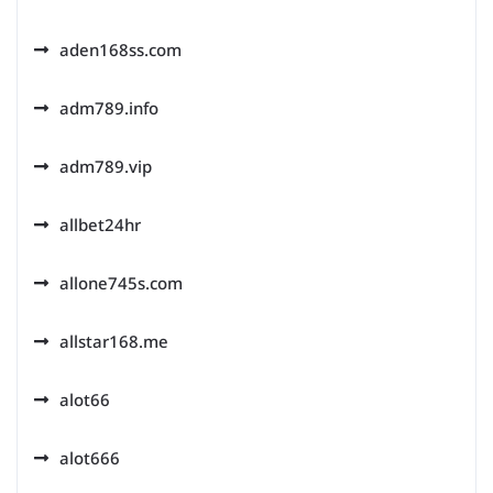
aden168ss.com
adm789.info
adm789.vip
allbet24hr
allone745s.com
allstar168.me
alot66
alot666