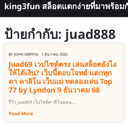
Skip
king3fun สล็อตแตกง่ายที่มาพร้อม
to
content
ป้ายกำกับ:
juad888
BY
JOHN GRIFFIN
1 ธันวาคม 2025
Juad69 เวปไซต์ตรง เล่นสล็อตยังไง
ให้ได้เงิน? เว็บนี้ตอบโจทย์ แตกทุก
ตา คาสิโน เว็บแม่ ทดลองเล่น Top
77 by Lyndon 9 ธันวาคม 68
รีวิว juad69 เว็บไซต์คาสิโนออน…
Read More