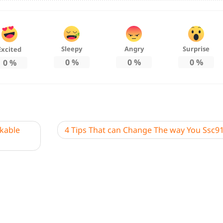
Sleepy
Angry
Surprise
Excited
0
%
0
%
0
%
0
%
kable
4 Tips That can Change The way You Ssc9