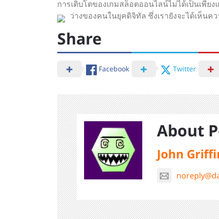
การเติบโตของเกมสล็อตออนไลน์ไม่ได้เป็นเพียงแ
ว่างของคนในยุคดิจิทัล ซึ่งเรายังจะได้เห็น
Share
Facebook
Twitter
About P
John Griffi
noreply@d