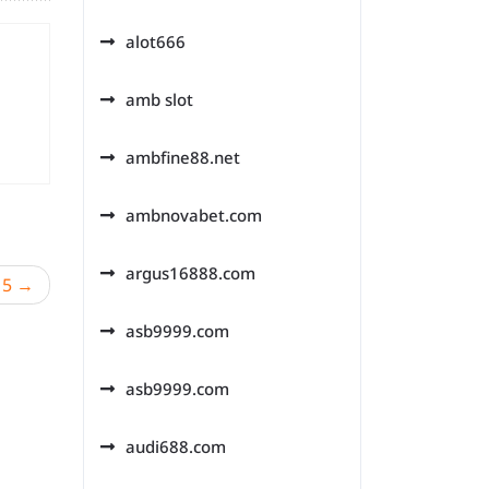
alot666
amb slot
ambfine88.net
ambnovabet.com
argus16888.com
15
asb9999.com
asb9999.com
audi688.com