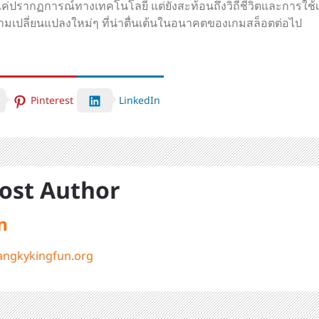
ค่ปรากฏการณ์ทางเทคโนโลยี แต่ยังสะท้อนถึงวิถีชีวิตและการใช้
ความเปลี่ยนแปลงใหม่ๆ ที่น่าตื่นเต้นในอนาคตของเกมสล็อตต่อไป
Pinterest
LinkedIn
ost Author
n
angkykingfun.org