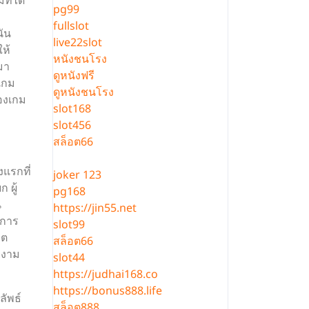
pg99
fullslot
นัน
live22slot
ห้
หนังชนโรง
มา
ดูหนังฟรี
้เกม
ดูหนังชนโรง
องเกม
slot168
slot456
สล็อต66
งแรกที่
joker 123
 ผู้
pg168
น
https://jin55.net
 การ
slot99
อต
สล็อต66
วยงาม
slot44
https://judhai168.co
https://bonus888.life
ลัพธ์
สล็อต888