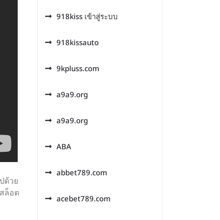
918kiss เข้าสู่ระบบ
918kissauto
9kpluss.com
a9a9.org
a9a9.org
ABA
abbet789.com
ปด้วย
สล็อต
acebet789.com