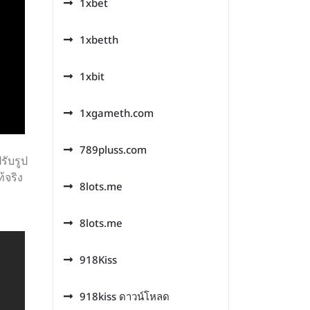
1xbet
1xbetth
1xbit
1xgameth.com
789pluss.com
รับรูป
้จริง
8lots.me
8lots.me
918Kiss
918kiss ดาวน์โหลด