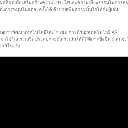
มสล็อตเพื่อเสริมสร้างความโปร่งใสและความเที่ยงธรรมในการหม
ารหมุนในแต่ละครั้งได้ ซึ่งช่วยเพิ่มความมั่นใจให้กับผู้เล่น
้วยการพัฒนาเทคโนโลยีใหม่ ๆ เช่น การนำเอาเทคโนโลยี AR
มาใช้ในการเสริมประสบการณ์การเล่นให้มีมิติมากยิ่งขึ้น ผู้เล่นจะไ
คาสิโนจริง