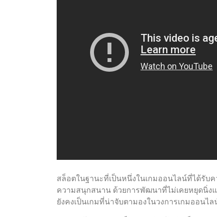
สล็อตในฐานะที่เป็นหนึ่งในเกมออนไลน์ที่ได้รับ
ความสนุกสนาน ด้วยการพัฒนาที่ไม่เคยหยุดนิ่
ยังคงเป็นเกมที่น่าจับตามองในวงการเกมออนไ