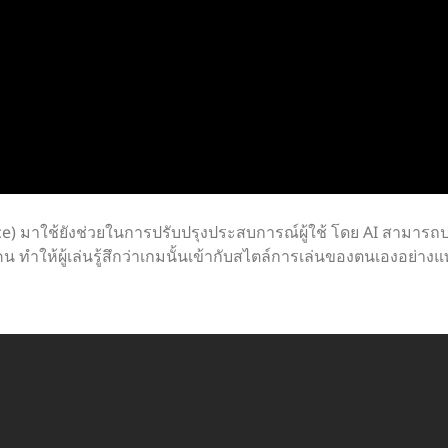
nce) มาใช้ยังช่วยในการปรับปรุงประสบการณ์ผู้ใช้ โดย AI สามารถป
ำให้ผู้เล่นรู้สึกว่าเกมนั้นเข้ากับสไตล์การเล่นของตนเองอย่างแท