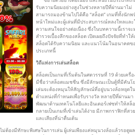
รับความนิยมอย่างสูงในช่วงหลายปีที่ผ่านมาไม่
สามารถมองข้ามไปได้คือ “สล็อต” เกมที่ทั้งนักพ
หน้าใหม่และผู้เล่นที่มีประสบการณ์หลงใหลและใ
ความสนใจอย่างต่อเนื่อง ซึ่งในบทความนี้เราจะ
สำรวจเบื้องลึกของสล็อต เปิดเผยถึงปัจจัยที่ทำให
สล็อตได้รับความนิยม และแนวโน้มในอนาคตข
ประเภทนี้
วิถีแห่งการเล่นสล็อต
สล็อตเป็นเกมที่เริ่มต้นในศตวรรษที่ 19 ด้วยเครื่อ
มีชื่อว่าสล็อตแมชชีน ซึ่งมีลักษณะเป็นตู้ที่มีคันโยก
เล่นจะต้องหมุนให้สัญลักษณ์ที่อยู่บนวงล้อหยุดใ
ตำแหน่งที่กำหนดเพื่อรับรางวัล หลายปีที่ผ่านมา
พัฒนาด้านเทคโนโลยีและอินเตอร์เฟซทำให้สล็
กลายเป็นเกมที่เข้าเล่นได้ง่าย มีภาพกราฟิกที่ส
และเสียงที่น่าตื่นเต้น
ย ไม่ต้องมีทักษะพิเศษในการเล่น ผู้เล่นเพียงแค่หมุนวงล้อแล้วรอดูผล