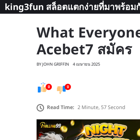
Skip
king3fun สล็อตแตกง่ายที่มาพร้อม
to
content
What Everyone
Acebet7 สมัคร
BY
JOHN GRIFFIN
4 เมษายน 2025
0
0
Read Time:
2 Minute, 57 Second